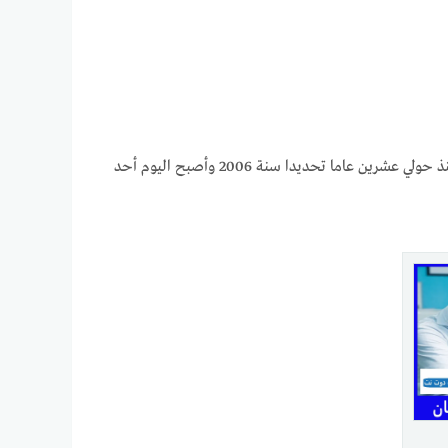
في الواقع هو مجمع طبي متخصص في الاسنان والجلديه على حد السواء تم تأسيسه منذ حولي عشرين عاما تحديدا سنة 2006 وأصبح اليوم أحد