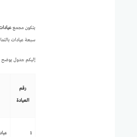
يتكون مجمع
عيادا
سبعة عيادات بالتما
إليكم جدول يوضح تفا
رقم
العيادة
1
عياد