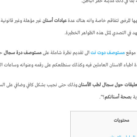
 بما في ذلك مدينة حفر الباطن.
ها المرضى تتفاقم خاصة وانه هناك عدة
عيادات أسنان
غير مؤهلة وغير قانونية 
 في التصدي لمثل هذه الظواهر الخطيرة.
 موقع
مستوصف دوت نت
الى تقديم نظرة شاملة على
مستوصف درة سجال
حي
ة اطباء الاسنان العاملين فيه وكذلك سنطلعكم على رقمه وعنوانه وساعات ال
ليقات حول سجال لطب الأسنان
وذلك حتى نجيب بشكل كافي وضافي على السؤا
ة ب
صحة أسنانكم
؟”.
محتويات