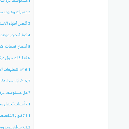
1
مستوصف درة سجا
2
مميزات وعيوب مر
3
أفضل أطباء الاسن
4
كيفية حجز موعد ف
5
أسعار خدمات الا
6
تعليقات حول درة 
6.1
✅ التعليقات الإيج
6.2
⚠️ آراء محايدة 
7
هل مستوصف درة س
7.1
أسباب تجعل مس
7.1.1
تنوع التخصص
7.1.2
موقع مميز وس