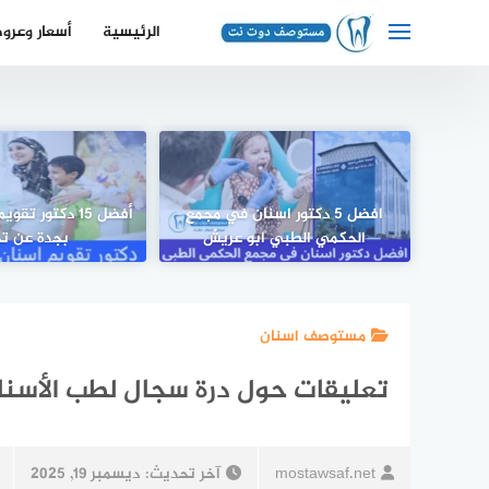
لتجاوز
الرئيسية
أسعار وعرو
لى
لمحتوى
افضل 5 دكتور اسنان في مجمع
أفضل 15 دكتور ت
الحكمي الطبي ابو عريش
بجدة عن تج
مستوصف اسنان
تعليقات حول درة سجال لطب الأسنان
mostawsaf.net
آخر تحديث:
ديسمبر 19, 2025