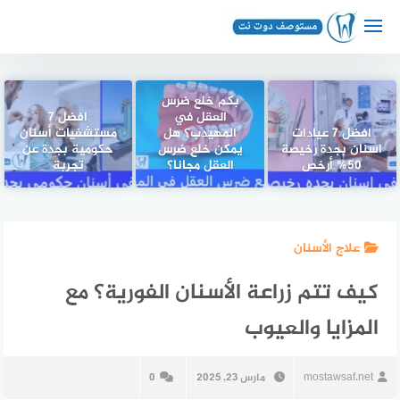
لتجاوز
لى
لمحتوى
بكم خلع ضرس
العقل في
افضل 7
افضل 7 عيادات
المهيدب؟ هل
مستشفيات أسنان
اسنان بجدة رخيصة
يمكن خلع ضرس
حكومية بجدة عن
50% أرخص
العقل مجانا؟
تجربة
علاج الأسنان
كيف تتم زراعة الأسنان الفورية؟ مع
المزايا والعيوب
mostawsaf.net
مارس 23, 2025
0