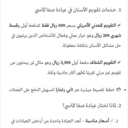
1. خدمات تقويم الأسنان في عيادة صفا الماسي
✔
التقويم المعدني الأمريكي
بسعر
699 ريال فقط
كدفعة أولى و
قسط
شهري 299 ريال
وهو خيار عملي وفعال للأشخاص الذين يرغبون في
حل مشاكل الأسنان بتكلفة معقولة.
✔
التقويم الشفاف
دفعة أولى
3,599 ريال
وهو مثالي لمن يبحثون عن
تقويم غير مرئي تقريبًا لمظهر أكثر جاذبية وثقة.
💳 خطط تقسيط ميسّرة عبر
تابي
و
تمارا
لتسهيل الدفع على العملاء.
2. لماذا تختار عيادة صفا الماسي؟
✅
أسعار مناسبة
– تُعد العيادة واحدة من أرخص العيادات في