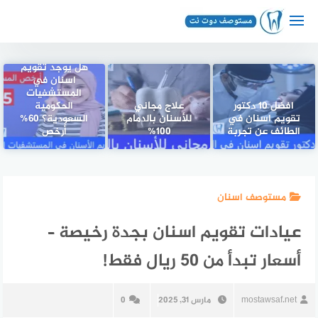
لتجاوز
لى
لمحتوى
هل يوجد تقويم
اسنان في
المستشفيات
افضل 10 دكتور
علاج مجاني
الحكومية
تقويم اسنان في
للأسنان بالدمام
السعودية؟ 60%
الطائف عن تجربة
100%
أرخص
مستوصف اسنان
عيادات تقويم اسنان بجدة رخيصة –
أسعار تبدأ من 50 ريال فقط!
mostawsaf.net
مارس 31, 2025
0