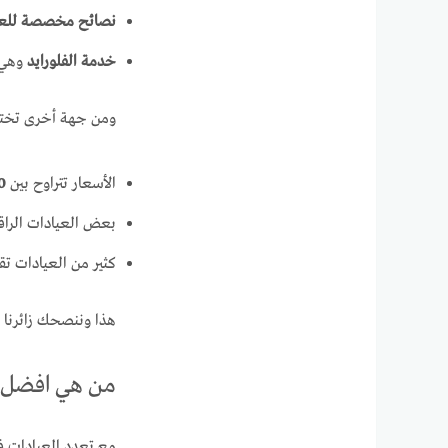
نصائح مخصصة للعناي
خدمة الفلورايد
وهي ا
ومن جهة أخرى تختلف
الأسعار تتراوح بين
100 و
بعض العيادات الراق
كثير من العيادات ت
هذا وننصحك زائرنا 
من هي افضل ع
مع تعدد العيادات ف