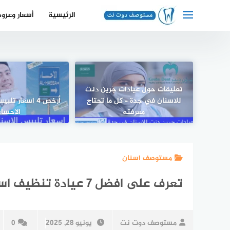
لتجاوز
الرئيسية
أسعار وعرو
لى
لمحتوى
تعليقات حول عيادات جرين دنت
للاسنان في جدة – كل ما تحتاج
أرخص 4 اسعار ت
معرفته
الاحساء
مستوصف اسنان
تعرف على افضل 7 عيادة تنظيف اسنان بالرياض
مستوصف دوت نت
يونيو 28, 2025
0