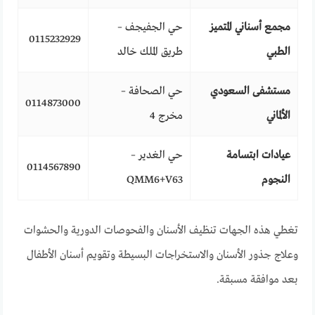
مجمع أسناني المتميز
حي الجفيجف –
0115232929
الطبي
طريق الملك خالد
مستشفى السعودي
حي الصحافة –
0114873000
الألماني
مخرج 4
عيادات ابتسامة
حي الغدير –
0114567890
النجوم
QMM6+V63
تغطي هذه الجهات تنظيف الأسنان والفحوصات الدورية والحشوات
وعلاج جذور الأسنان والاستخراجات البسيطة وتقويم أسنان الأطفال
بعد موافقة مسبقة.