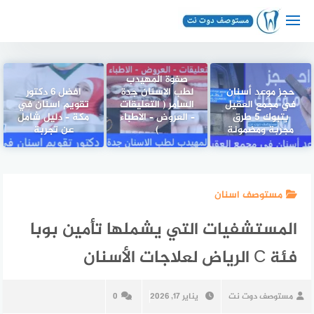
لتجاوز
لى
لمحتوى
صفوة المهيدب
حجز موعد أسنان
لطب الاسنان جدة
افضل 6 دكتور
في مجمع العقيل
السامر ( التعليقات
تقويم اسنان في
بتبوك 5 طرق
– العروض – الاطباء
مكة – دليل شامل
مجربة ومضمونة
)
عن تجربة
مستوصف اسنان
المستشفيات التي يشملها تأمين بوبا
فئة C الرياض لعلاجات الأسنان
مستوصف دوت نت
يناير 17, 2026
0