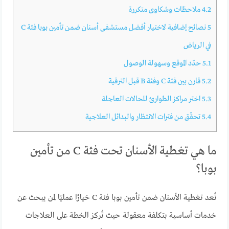
4.2
ملاحظات وشكاوى متكررة
5
نصائح إضافية لاختيار أفضل مستشفى أسنان ضمن تأمين بوبا فئة C
في الرياض
5.1
حدّد الموقع وسهولة الوصول
5.2
قارن بين فئة C وفئة B قبل الترقية
5.3
اختر مراكز الطوارئ للحالات العاجلة
5.4
تحقّق من فترات الانتظار والبدائل العلاجية
ما هي تغطية الأسنان تحت فئة C من تأمين
بوبا؟
تُعد تغطية الأسنان ضمن تأمين بوبا فئة C خيارًا عمليًا لمن يبحث عن
خدمات أساسية بتكلفة معقولة حيث تُركز الخطة على العلاجات