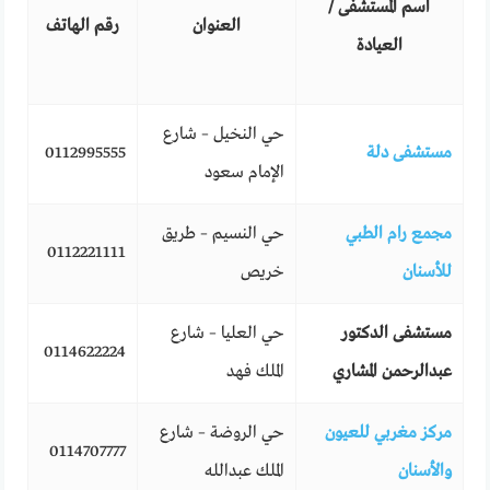
اسم المستشفى /
العنوان
رقم الهاتف
العيادة
حي النخيل – شارع
مستشفى دلة
0112995555
الإمام سعود
مجمع رام الطبي
حي النسيم – طريق
0112221111
للأسنان
خريص
مستشفى الدكتور
حي العليا – شارع
0114622224
عبدالرحمن المشاري
الملك فهد
مركز مغربي للعيون
حي الروضة – شارع
0114707777
والأسنان
الملك عبدالله