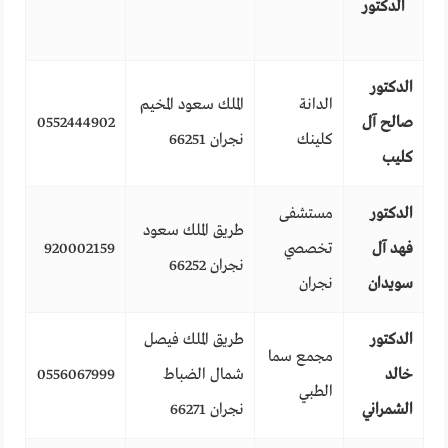
الدكتور
الدكتور
الدانة
الملك سعود المخيم
صالح آل
0552444902
كلينك
نجران 66251
كليب
الدكتور
مستشفى
طريق الملك سعود
فهد آل
تخصصي
920002159
نجران 66252
سويدان
نجران
الدكتور
طريق الملك فيصل
مجمع سما
خالد
شمال الضباط
0556067999
الطبي
الشمراني
نجران 66271