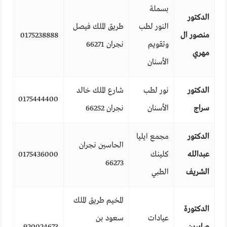
بسملة
الدكتور
النور لطب
طريق الملك فيصل
منصور ال
0175238888
وتقويم
نجران 66271
مهري
الأسنان
الدكتور
نور لطب
شارع الملك خالد
0175444400
سراج
الأسنان
نجران 66252
الدكتور
مجمع ايليا
الحاسين نجران
عبدالله
كلينك
0175436000
66273
الشريف
الطبي
المخيم طريق الملك
الدكتورة
عيادات
سعود بن