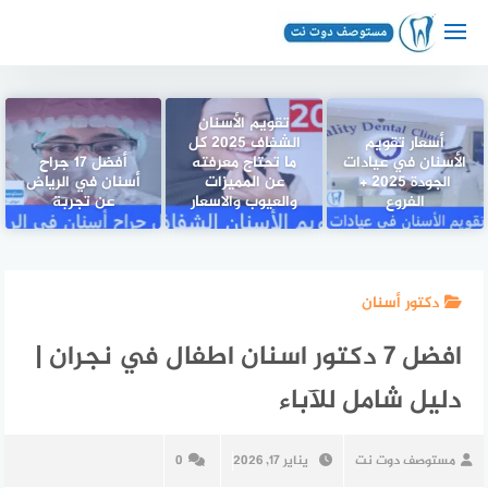
لتجاوز
لى
لمحتوى
تقويم الأسنان
أسعار تقويم
الشفاف 2025 كل
الأسنان في عيادات
ما تحتاج معرفته
أفضل 17 جراح
الجودة 2025 +
عن المميزات
أسنان في الرياض
الفروع
والعيوب والاسعار
عن تجربة
دكتور أسنان
افضل 7 دكتور اسنان اطفال في نجران |
دليل شامل للآباء
مستوصف دوت نت
يناير 17, 2026
0