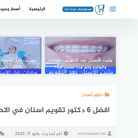
لتجاوز
الرئيسية
أسعار وعرو
لى
لمحتوى
مثبت الأسنان بعد التقويم – فوائده
عيادات نايل للاسنا
وانواعه وكم مدة استخدامه؟
2025 – دليل شامل
دكتور أسنان
افضل 6 دكتور تقويم اسنان في الاحساء حسب تعليقات المرضى
mostawsaf.net
آخر تحديث:
مايو 17, 2025