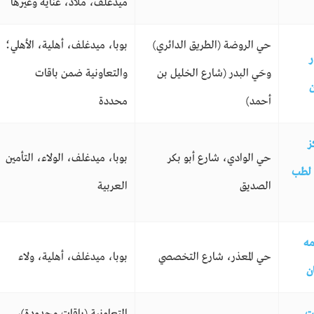
ميدغلف، ملاذ، عناية وغيرها
حي الروضة (الطريق الدائري)
بوبا، ميدغلف، أهلية، الأهلي؛
ر
وحَي البدر (شارع الخليل بن
والتعاونية ضمن باقات
ن
أحمد)
محددة
ز
حي الوادي، شارع أبو بكر
بوبا، ميدغلف، الولاء، التأمين
 لطب
الصديق
العربية
مه
حي المعذر، شارع التخصصي
بوبا، ميدغلف، أهلية، ولاء
ن
ت
التعاونية (باقات محدودة)،