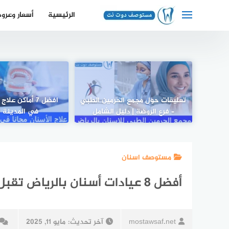
لتجاوز
الرئيسية
أسعار وعرو
لى
لمحتوى
تعليقات حول مجمع الحرمين الطبي
افضل 7 أماكن عل
– فرع الروضة | دليل الشامل
في المدينة ا
مستوصف اسنان
أفضل 8 عيادات أسنان بالرياض تقبل التأمين
mostawsaf.net
آخر تحديث:
مايو 11, 2025