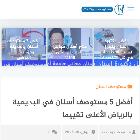
لتجاوز
لى
لمحتوى
افضل دكتورة
أرخص 7 مستوصف
اسنان ينبع |
علاج أسنان مجاني
أسنان بالمدينة
احسن 10 طبيبات
جامعة أم القرى
وفق تجارب
في كل التخصصات
100%
المرضى
مستوصف اسنان
أفضل 5 مستوصف أسنان في البديعية
بالرياض الأعلى تقييما
مستوصف دوت نت
يوليو 30, 2025
0