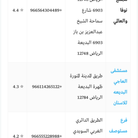
نوفا
6903 شارع
+966564304489
⭐ 4.4
والعالمي
سماحة الشيخ
عبدالعزيز بن باز
6903 البديعة
الرياض 12748
مستشفى
طريق المدينة المنورة
العاجي
ظهرة البديعة
+966114265122
⭐ 4.3
البديعه
الرياض 12784
للاسنان
فرع
الطريق الدائري
مستوصف
الغربي السويدي
⭐ 4.2
+966555228988