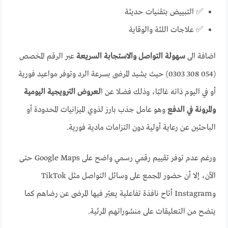
✅ التبييض بتقنيات حديثة
✅ علاجات اللثة والوقاية
اضافة الى
سهولة التواصل والاستجابة السريعة
عبر الرقم المخصص
(054 308 0303) حيث يشيد المرضى بسرعة الرد وتوفر مواعيد فورية
أو في اليوم ذاته غالبًا، وذلك فضلا عن ا
لعروض الترويجية اليومية
والمرونة في الدفع
وهو عامل جذب بارز لذوي الميزانيات المحدودة أو
الباحثين عن رعاية أولية دون التزامات مادية فورية.
ورغم عدم توفر تقييم رقمي رسمي واضح على Google Maps حتى
الآن، إلا أن حضور المجمع على وسائل التواصل مثل TikTok
وInstagram أتاح نافذة تفاعلية يعبّر فيها المرضى عن رضاهم كما
يتضح من التعليقات على منشوراتهم المرئية.