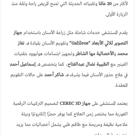
لأكثر من
20 عامًا
وتقنياته الحديثة التي تمنح المريض راحة وثقة منذ
الزيارة الأولى.
يقدم المستشفى خدمات شاملة مثل زراعة الأسنان باستخدام
جهاز
التصوير ثلاثي الأبعاد “Galileos”
وتقويم الأسنان بقيادة
د. نفاز
محمد
و
الأخصائية مها الشاطر
وتجهيز ابتسامات هوليوود بتقنيات
الفينير مع
الطبيبة نضال عبدالفتاح
، كما يتخصص
د. إسماعيل أحمد
في علاج جذور الأسنان فيما يشرف
د. شاكر أحمد
على حالات التقويم
المعقدة.
يعتمد المستشفى على
جهاز CEREC 3D
لتصميم التركيبات الرقمية
الفورية مما يختصر زمن العلاج كما يوفر حجزًا إلكترونيًا وبيئة
علاجية نظيفة ومريحة مع طاقم طبي يشمل أخصائيات مما يزيد