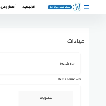
لتجاوز
الرئيسية
أسعار وعرو
لى
لمحتوى
عيادات
Search Bar
Items Found
493
محتويات