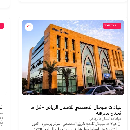
POPULAR
عيادات سيجال التخصصي للاسنان الرياض – كل ما
الع
تحتاج معرفته
مس
عيادات اسنان بالرياض
عيادات سيجال تقاطع طريق التخصصي، مركز برستيج، الدور
الثاني شرق بانوراما مول شارع عيون الجواء، الرياض 12331