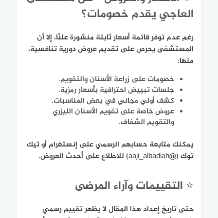
العاجي يقدم خصومات؟
رغم عدم توفر قائمة أسعار ثابتة منشورة علنًا، إلا أن
المستشفى يحرص على تقديم عروض دورية تنافسية،
منها:
خصومات على زراعة الأسنان والتقويم.
جلسات تبييض احترافية بأسعار رمزية.
كشف أولي مجاني في بعض المناسبات.
عروض خاصة على تقويم الأسنان الليزري
والتقويم الشفاف.
يمكنك متابعة حسابهم الرسمي على إنستغرام أو تيك
توك (@aaji_albadiah) للاطلاع على أحدث العروض.
⭐ التقييمات وآراء المرضى
حتى تاريخ إعداد هذا المقال لا يظهر تقييم رسمي