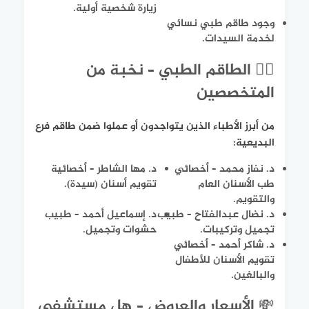
زيارة شخصية أولية.
وجود طاقم طبي نسائي
لخدمة السيدات.
👨‍⚕️ الطاقم الطبي – نخبة من
المتخصصين
من أبرز الأطباء الذين يتواجدون أو عملوا ضمن طاقم فرع
البديعية:
د. نفاز محمد – أخصائي
د. مها الشاطر – أخصائية
طب الأسنان العام
تقويم أسنان (سيدة).
والتقويم.
د. نضال عبدالفتاح – طبيب
د. إسماعيل أحمد – طبيب
تجميل وتركيبات.
حشوات وتجميل.
د. شاكر أحمد – أخصائي
تقويم الأسنان للأطفال
والبالغين.
💸 الأسعار والعروض – هل مستشفى