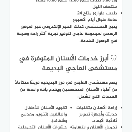
من 9:00 صباحًا حتى 12:00
حتى 10:00 مساءً
منتصف الليل
طبيب طوارئ متاح 24
ساعة طوال أيام الأسبوع
يُتيح المستشفى كذلك الحجز الإلكتروني عبر الموقع
الرسمي لمجموعة عاجي لتوفير تجربة أكثر راحة وسرعة
في الوصول للخدمة.
🦷 أبرز خدمات الأسنان المتوفرة في
مستشفى العاجي البديعة
يضم مستشفى العاجي في فرع البديعية فريقًا متكاملاً
من أطباء الأسنان المتخصصين ويقدم باقة واسعة من
الخدمات التي تشمل:
زراعة الأسنان بتقنيات
تقويم الأسنان للأطفال
حديثة وأجهزة تصوير
والبالغين (تقويم معدني
ثلاثية الأبعاد.
وشفاف).
تجميل الأسنان وابتسامة
حشوات الأسنان التجميلية