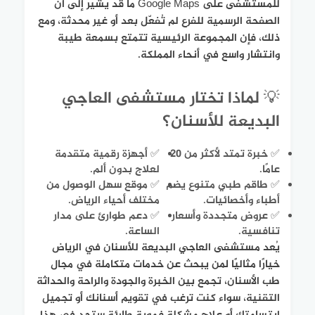
للمستشفى على Google Maps ما قد يشير إلى أن
الصفحة الرسمية للفرع لم تُفعّل بعد أو غير محدثة، ومع
ذلك، فإن المجموعة الرئيسية تتمتع بسمعة طيبة
وانتشار واسع في أنحاء المملكة.
💡 لماذا تختار مستشفى العاجي
البديعة للأسنان؟
✅ خبرة تمتد لأكثر من 20
✅ أجهزة رقمية متقدمة
عامًا.
لعلاج بدون ألم.
✅ طاقم طبي متنوع يضم
✅ موقع سهل الوصول من
أطباء وأخصائيات.
مختلف أحياء الرياض.
✅ عروض متجددة وأسعار
✅ دعم طوارئ على مدار
تنافسية.
الساعة.
يُعد مستشفى العاجي البديعة للأسنان في الرياض
خيارًا مثاليًا لمن يبحث عن خدمات متكاملة في مجال
طب الأسنان، تجمع بين الخبرة والجودة والراحة والحداثة
التقنية، سواء كنت ترغب في تقويم أسنانك أو تجميل