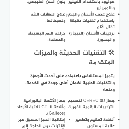
هوليود باستخدام الفينير
بلون السن الطبيعي.
واللومينير.
علاج عصب الأسنان والجذور
علاج التهابات اللثة
باستخدام تقنيات دقيقة
وتصبغاتها.
تقلل الألم.
تركيبات الأسنان (التيجان
جراحة الفم البسيطة
والجسور).
والمعقدة.
🛠️ التقنيات الحديثة والميزات
المتقدمة
يتميز المستشفى باعتماده على أحدث الأجهزة
والتقنيات الطبية لضمان أعلى جودة في الخدمة،
ومنها:
جهاز CEREC 3D لتصميم
جهاز الأشعة البانورامية
التركيبات الرقمية الفورية.
وأشعة الـ CT ثلاثية الأبعاد
(Galileos).
أنظمة تعقيم وتطهير
إمكانية الحجز المسبق عبر
عالية المستوى.
الإنترنت دون الحاجة إلى