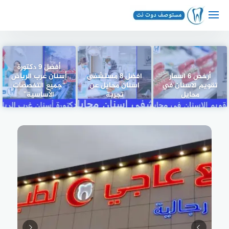
لتجاوز
لى
لمحتوى
أفضل 9 دكتورة
أرخص 6 اسعار
افضل 8 مستشفى
أسنان غرب الرياض
تقويم الاسنان في
اسنان محايل عن
“جميع التخصصات
محايل
تجربة
الأساسية”