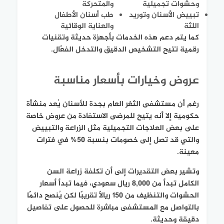
وحشوات تجميلية
والمتحركة
تبييض الأسنان وتوريد
طب أسنان الأطفال
اللثة
والعناية الوقائية
كما يتم دعم هذه الخدمات بأجهزة حديثة وتقنيات
رقمية تتيح التشخيص الدقيق والتدخل الفعّال.
عروض وخيارات بأسعار مناسبة
رغم أن مستشفى الثغر العام بجدة للأسنان يُعد منشأة
حكومية إلا أنه يتيح للمرضى الاستفادة من عروض خاصة
على بعض العلاجات التجميلية مثل الزراعة والتبييض
والتي قد تصل إلى خصومات بنسبة 50% في فترات
معينة.
وتشير بعض التقديرات إلى أن تكلفة زراعة السن
الكامل تبدأ من 8,000 ريال سعودي، فيما تبدأ أسعار
الحشوات والتنظيف من 150 ريالًا تقريبًا لكن يُنصح دائمًا
بالتواصل مع المستشفى مباشرة للحصول على تفاصيل
دقيقة وحديثة.