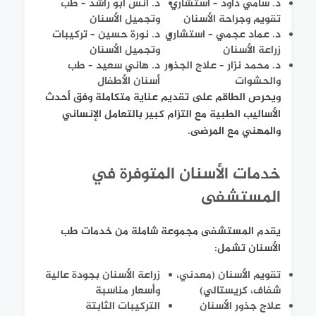
د. سامي داود – استشاري
د. أنس أبو راشد – طب
تقويم وجراحة الأسنان
وتجميل الأسنان
د. عماد عجمي – استشاري
د. نورة حسين – تركيبات
زراعة الأسنان
وتجميل الأسنان
د. محمد نزار – علاج الجذور
د. هاني سعيد – طب
والحشوات
أسنان الأطفال
ويحرص الطاقم على تقديم عناية متكاملة وفق أحدث
الأساليب الطبية مع التزام كبير بالتعامل الإنساني
والمهني مع المرضى.
خدمات الأسنان المتوفرة في
المستشفى
يقدم المستشفى مجموعة شاملة من خدمات طب
الأسنان تشمل:
تقويم الأسنان (معدني،
زراعة الأسنان بجودة عالية
شفاف، كريستالي)
وأسعار مناسبة
علاج جذور الأسنان
التركيبات الثابتة