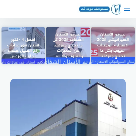
لتجاوز
لى
لمحتوى
تقويم الأسنان
تقويم الأسنان
السيراميكي 2025
الشفاف 2025 كل
افضل 4 دكتور
الاسعار – المميزات
ما تحتاج معرفته
اسنان في عيادات
العيوب وكل ما
عن المميزات
رام الجبيل حسب
تحتاج معرفته
والعيوب والاسعار
تجارب المرضى