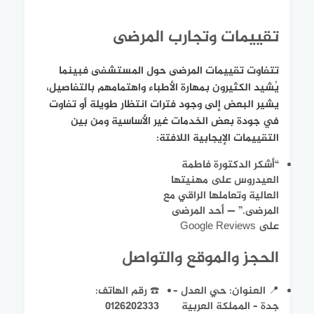
تقييمات وتجارب المرضى
تتفاوت تقييمات المرضى حول المستشفى فبينما
يُشيد الكثيرون بمهارة الأطباء واهتمامهم بالتفاصيل،
يشير البعض إلى وجود فترات انتظار طويلة أو تفاوت
في جودة بعض الخدمات غير الأساسية ومن بين
التقييمات الإيجابية اللافتة:
“أشكر الدكتورة فاطمة
العيدروس على مهنيتها
العالية وتعاملها الراقي مع
المرضى.” — أحد المرضى
على Google Reviews
الحجز والموقع والتواصل
📍 العنوان: حي العدل –
☎️ رقم الهاتف:
جدة – المملكة العربية
0126202333