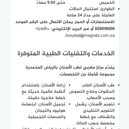
الخميس
حتى 9:00 مساءً
الطوارئ: استقبال الحالات
العاجلة على مدار 24 ساعة
للاستفسارات أو الحجز، يمكن الاتصال على الرقم الموحد
920018000 أو عبر البريد الإلكتروني: riyadh-
hospital@magrabi.com.sa.
الخدمات والتقنيات الطبية المتوفرة
يقدّم مركز مغربي لطب الأسنان بالرياض المحمدية
مجموعة شاملة من التخصصات:
طب الأسنان العام:
زراعة الأسنان: باستخدام
الحشوات وعلاج التسوس
أنظمة عالمية حديثة مع
وسحب الأعصاب.
خطط علاجية دقيقة.
تقويم الأسنان: يشمل
تجميل الأسنان: ابتسامة
التقويم التقليدي
هوليود والتيجان
والشفاف، مع خطط
والعدسات التجميلية.
مخصصة حسب الحالة.