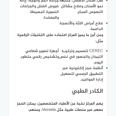
طب أسنان الأطفال: متابعة
جراحة الفم والوجه: إزالة
نمو الأسنان وعلاج مشاكل
ضروس العقل والجراحات
التسوس المبكر.
الفموية البسيطة
والمعقدة.
علاج أمراض اللثة والأنسجة
الداعمة.
ومن أبرز ما يميز المركز اعتماده على التقنيات الرقمية
مثل:
CEREC لتصميم وتركيب
أجهزة تصوير شعاعي
التيجان والجسور في نفس
وتشخيص رقمي متطور.
اليوم.
أنظمة حجز إلكترونية عبر
التطبيق الرسمي لتسهيل
إدارة المواعيد.
الكادر الطبي
يضم المركز نخبة من الأطباء المتخصصين، يمكن الحجز
معهم عبر منصات طبية مثل Vezeeta، ومنهم: