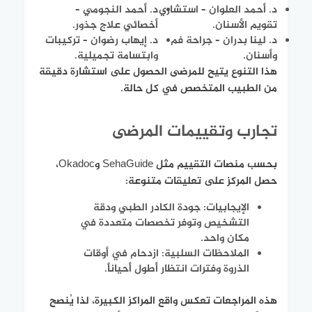
د. أحمد العلوان – استشاري
د. أحمد النجومي –
تقويم الأسنان.
أخصائي علاج جذور.
د. لينا بدران – جراحة فم
د. إيهاب رضوان – تركيبات
وأسنان.
وابتسامة تجميلية.
هذا التنوع يتيح للمرضى الحصول على استشارة دقيقة
من الطبيب المتخصص في كل حالة.
تجارب وتقييمات المرضى
بحسب منصات التقييم مثل SehaGuide وOkadoc،
حصل المركز على تعليقات متنوعة:
الإيجابيات: جودة الكادر الطبي ودقة
التشخيص وتوفر تخصصات متعددة في
مكان واحد.
الملاحظات السلبية: ازدحام في أوقات
الذروة وفترات انتظار أطول أحياناً.
هذه المراجعات تعكس واقع المراكز الكبيرة، لذا يُنصح