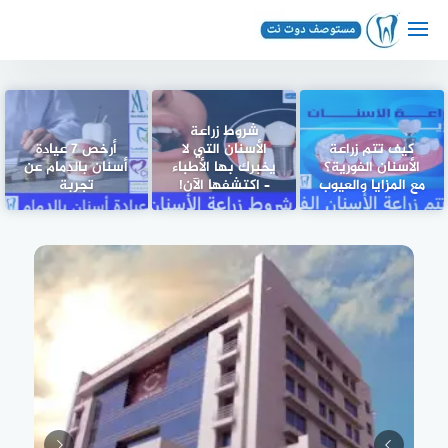
لتجاوز
لى
لمحتوى
شروط زراعة
كيف تتم زراعة
الأسنان التي لا
أرخص 7 عيادة
الأسنان الفورية؟
يخبرك بها الأطباء
أسنان بالدمام عن
مع المزايا والعيوب
– اكتشفها الآن!
تجربة