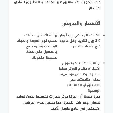
دائماً بحجز موعد مسبق عبر الهاتف أو التطبيق لتفادي
الانتظار.
الأسعار والعروض
الكشف المبدئي: يبدأ من
زراعة الأسنان: تختلف
210 ريال تقريباً وفق ما ورد
حسب نوع الغرسة والمواد
في منصات الحجز.
المستخدمة، ويُنصح
بالحصول على خطة
علاجية مكتوبة.
ابتسامة هوليود وتقويم
الأسنان: يقدم المركز خطط
تقسيط وعروض موسمية،
يمكن متابعتها عبر
التطبيق أو الحسابات
الرسمية.
ميزة مهمة أن المركز يوفّر خيارات تقسيط بدون فوائد
لبعض الإجراءات الكبيرة، مما يسهل على المرضى
الاستثمار في علاج طويل الأمد.