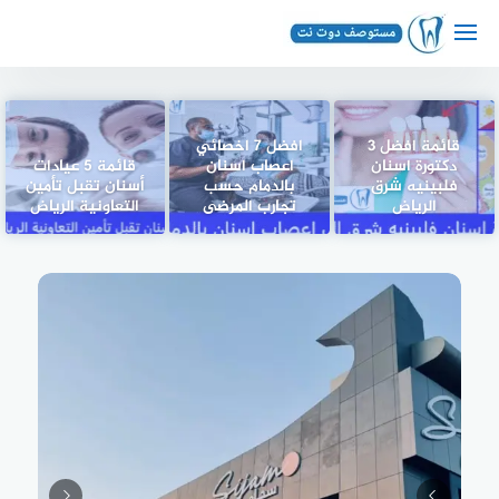
لتجاوز
لى
لمحتوى
قائمة افضل 3
افضل 7 اخصائي
دكتورة اسنان
اعصاب اسنان
قائمة 5 عيادات
فلبينيه شرق
بالدمام حسب
أسنان تقبل تأمين
الرياض
تجارب المرضى
التعاونية الرياض