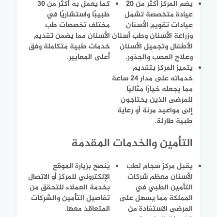
يضم المركز أكثر من 20
كما يعمل به أكثر من 30
عيادة متخصصة تشمل
طبيبًا واستشاريًا في
عيادات تقويم الأسنان
مختلف تخصصات طب
وزراعة الأسنان وطب أسنان
الأسنان مما يضمن تقديم
الأطفال وتجميل الأسنان
خدمات طبية متكاملة وفق
وعلاج العصب والجذور.
أعلى المعايير.
يتميز المركز بتقديم
خدماته على مدار 24 ساعة
مما يجعله خيارًا مثاليًا
للمرضى الذين يحتاجون
إلى مواعيد مرنة أو رعاية
طبية طارئة.
التأمين والخدمات المقدمة
يقبل مركز سجام لطب
يُنصح بزيارة الموقع
الأسنان معظم شركات
الإلكتروني للمركز أو الاتصال
التأمين الطبي في
بخدمة العملاء للتحقق من
المملكة مما يسهل على
تفاصيل التأمين والشركات
المرضى الاستفادة من
المتعاقد معها.