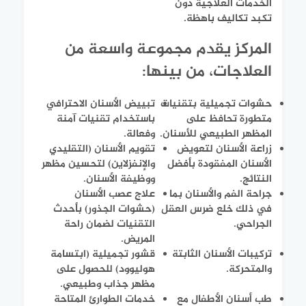
الخدمات العلاجية دون
تكبد تكاليف باهظة.
المركز يقدم مجموعة واسعة من
العلاجات، من بينها:
حشوات تجميلية بتقنيات
تبييض الأسنان الاحترافي
متطورة تحافظ على
باستخدام تقنيات آمنة
المظهر الطبيعي للأسنان.
وفعالة.
زراعة الأسنان لتعويض
تقويم الأسنان (التقليدي
الأسنان المفقودة بأفضل
والإنفزلاين) لتحسين مظهر
النتائج.
ووظيفة الأسنان.
جراحة الفم والأسنان بما
علاج عصب الأسنان
في ذلك خلع ضرس العقل
(حشوات الجذور) بأحدث
الجراحي.
التقنيات لضمان راحة
المريض.
تركيبات الأسنان الثابتة
قشور تجميلية (ابتسامة
والمتحركة.
هوليوود) للحصول على
مظهر جذاب وطبيعي.
طب أسنان الأطفال مع
خدمات الطوارئ المتاحة