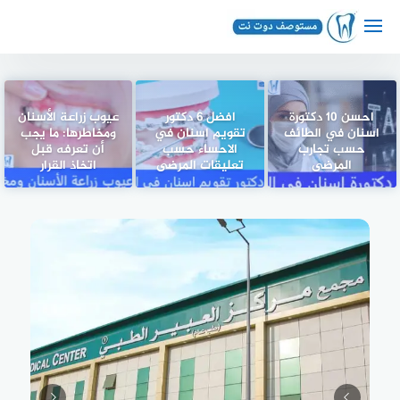
لتجاوز
لى
لمحتوى
احسن 10 دكتورة
افضل 6 دكتور
عيوب زراعة الأسنان
اسنان في الطائف
تقويم اسنان في
ومخاطرها: ما يجب
حسب تجارب
الاحساء حسب
أن تعرفه قبل
المرضى
تعليقات المرضى
اتخاذ القرار