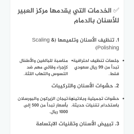
✅ الخدمات التي يقدمها مركز العبير
للأسنان بالدمام
1. تنظيف الأسنان وتلميعها (Scaling &
Polishing)
جلسات تنظيف احترافية
مناسبة للبالغين والأطفال
تبدأ من 99 ريال سعودي
كإجراء وقائي مهم ضد
فقط.
التسوس والتهاب اللثة.
2. حشوات الأسنان والتركيبات
حشوات تجميلية وبلاتينية
تيجان الزيركون والبورسلان
باستخدام تقنيات حديثة.
بأسعار تبدأ من 500 إلى
1000 ريال.
3. تبييض الأسنان وتقنيات الابتسامة