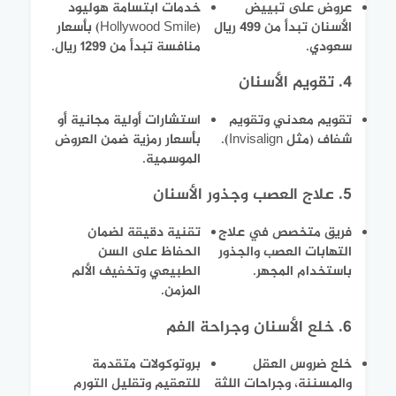
عروض على تبييض
خدمات ابتسامة هوليود
الأسنان تبدأ من 499 ريال
(Hollywood Smile) بأسعار
سعودي.
منافسة تبدأ من 1299 ريال.
4. تقويم الأسنان
تقويم معدني وتقويم
استشارات أولية مجانية أو
شفاف (مثل Invisalign).
بأسعار رمزية ضمن العروض
الموسمية.
5. علاج العصب وجذور الأسنان
فريق متخصص في علاج
تقنية دقيقة لضمان
التهابات العصب والجذور
الحفاظ على السن
باستخدام المجهر.
الطبيعي وتخفيف الألم
المزمن.
6. خلع الأسنان وجراحة الفم
خلع ضروس العقل
بروتوكولات متقدمة
والمسننة، وجراحات اللثة
للتعقيم وتقليل التورم