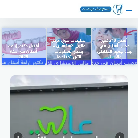
لتجاوز
لى
لمحتوى
أفضل 10 دكتور
تعليقات حول مركز
عصب أسنان في
مالين الاستشاري –
أفضل دكتور زراعة
جدة جميع المناطق
جميع المعلومات
أسنان في مكة
والأحياء
التي تحتاجها
2025