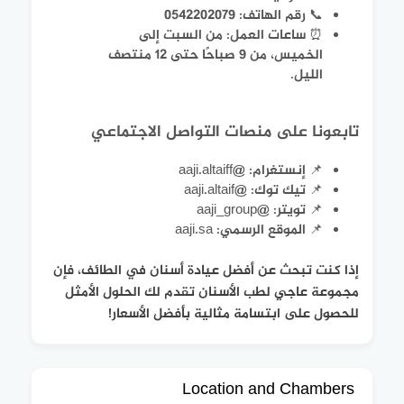
📞 رقم الهاتف: 0542202079
⏰ ساعات العمل: من السبت إلى
الخميس، من 9 صباحًا حتى 12 منتصف
الليل.
تابعونا على منصات التواصل الاجتماعي
📌 إنستغرام: @aaji.altaiff
📌 تيك توك: @aaji.altaif
📌 تويتر: @aaji_group
📌 الموقع الرسمي: aaji.sa
إذا كنت تبحث عن أفضل عيادة أسنان في الطائف، فإن
مجموعة عاجي لطب الأسنان تقدم لك الحلول الأمثل
للحصول على ابتسامة مثالية بأفضل الأسعار!
Location and Chambers