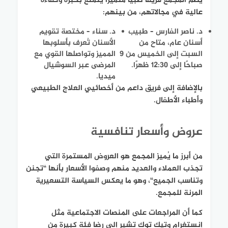
يضم المجمع فريقًا طبيًا متميزًا يتمتع بخبرة وكفاءة
عالية في مجالاتهم، من بينهم:
د. ناصر الفارس
– طبيب
د. سناء
– مختصة تقويم
أسنان عام، متاح من
الأسنان تُعرف بأسلوبها
السبت إلى الخميس من 9
المميز وتواصلها القوي مع
صباحًا إلى 12:30 ظهرًا.
المرضى عبر السوشيال
ميديا.
بالإضافة إلى فريق داعم من أخصائيي العلاج الطبيعي
وأطباء الأطفال.
عروض وأسعار تنافسية
من أبرز ما يُميز المجمع هو العروض المستمرة التي
تجذب العملاء والعديد منهم وصفوا الأسعار بأنها “
تجنن
وتناسب الجميع
“، وهو ما يعكس السياسة التسعيرية
المرنة للمجمع.
كما أن المراجعات على المنصات الاجتماعية مثل
إنستغرام وتيك توك تشير إلى رضا فئة كبيرة من