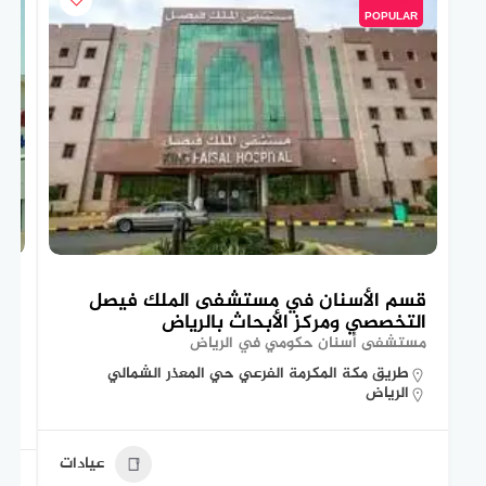
POPULAR
قسم الأسنان في مستشفى الملك فيصل
تع
التخصصي ومركز الأبحاث بالرياض
ال
مستشفى أسنان حكومي في الرياض
مس
طريق مكة المكرمة الفرعي حي المعذر الشمالي
الرياض
عيادات