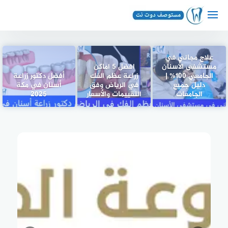
لتجاوز
لى
لمحتوى
علاج مجاني في
مستشفى الأسنان
افضل 5 اماكن
الجامعي 100% |
زراعة عظم الفك
أفضل دكتور زراعة
دليل جميع
في الرياض وفق
أسنان في مكة
الجامعات
التقييمات والأسعار
2025