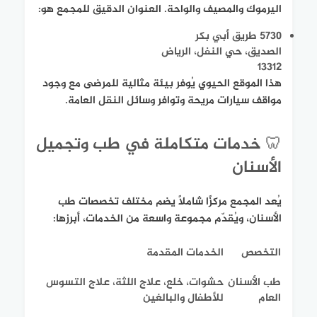
اليرموك والمصيف والواحة. العنوان الدقيق للمجمع هو:
5730 طريق أبي بكر
الصديق، حي النفل، الرياض
13312
هذا الموقع الحيوي يُوفر بيئة مثالية للمرضى مع وجود
مواقف سيارات مريحة وتوافر وسائل النقل العامة.
🦷 خدمات متكاملة في طب وتجميل
الأسنان
يُعد المجمع مركزًا شاملًا يضم مختلف تخصصات طب
الأسنان، ويُقدّم مجموعة واسعة من الخدمات، أبرزها:
التخصص
الخدمات المقدمة
طب الأسنان
حشوات، خلع، علاج اللثة، علاج التسوس
العام
للأطفال والبالغين