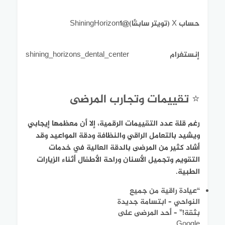
حساب X (تويتر سابقًا)
@ShiningHorizon1
إنستغرام
shining_horizons_dental_center
⭐ تقييمات وتجارب المرضى
رغم قلة عدد التقييمات الرقمية، إلا أن معظمها إيجابي
ويشيد بالتعامل الراقي والنظافة ودقة المواعيد وقد
أشاد كثير من المرضى بالدقة العالية في خدمات
التقويم وتجميل الأسنان وراحة الأطفال أثناء الزيارات
الطبية.
“عيادة راقية من جميع
النواحي – ابتسامة جديدة
بثقة!” – أحد المرضى على
Google