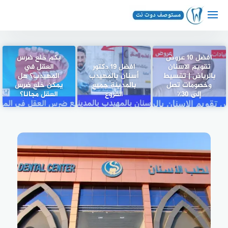
لتجاوز
لى
لمحتوى
افضل 10 عروض
بكم خلع ضرس
تقويم الاسنان
افضل 19 دكتور
العقل في
بالرياض | تقسيط
أسنان بالمهيدب
المهيدب؟ هل
وخصومات تصل
بالمدينة جميع
يمكن خلع ضرس
إلى 30٪
الفروع
العقل مجانا؟