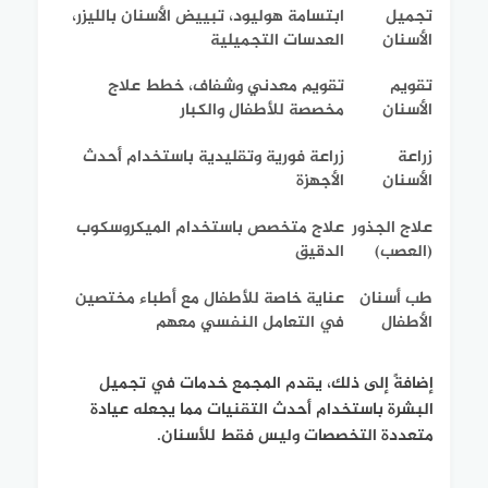
تجميل
ابتسامة هوليود، تبييض الأسنان بالليزر،
الأسنان
العدسات التجميلية
تقويم
تقويم معدني وشفاف، خطط علاج
الأسنان
مخصصة للأطفال والكبار
زراعة
زراعة فورية وتقليدية باستخدام أحدث
الأسنان
الأجهزة
علاج الجذور
علاج متخصص باستخدام الميكروسكوب
(العصب)
الدقيق
طب أسنان
عناية خاصة للأطفال مع أطباء مختصين
الأطفال
في التعامل النفسي معهم
إضافةً إلى ذلك، يقدم المجمع خدمات في تجميل
البشرة باستخدام أحدث التقنيات مما يجعله عيادة
متعددة التخصصات وليس فقط للأسنان.