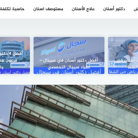
ض
دكتور أسنان
علاج الأسنان
مستوصف اسنان
حاسبة تكلفة ز
أفضل 4
وصف أسنان في
أفضل دكتور أسنان في سيجال –
فرعون جدة
لشفا
أطباء سيجال التخصصي
وا