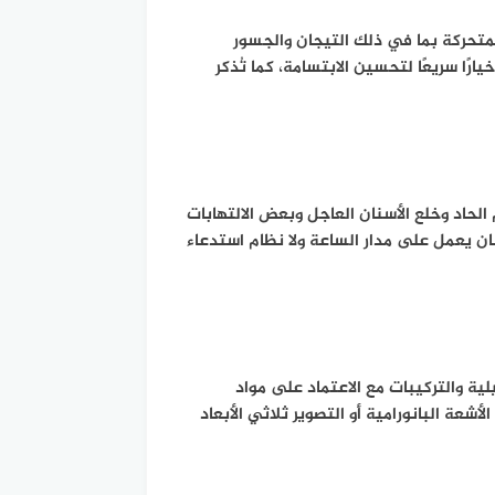
لمتحركة بما في ذلك التيجان والجسور
قشور الخزفية المصنوعة من الإيماكس والزيركون وخدمة Snap-On Smile التي تُعد خيارًا سريعًا لتحسين الابتسامة، كما تُذكر
لحاد وخلع الأسنان العاجل وبعض الالتهابات
ان يعمل على مدار الساعة ولا نظام استدعاء
ة والتركيبات مع الاعتماد على مواد
ة البانورامية أو التصوير ثلاثي الأبعاد