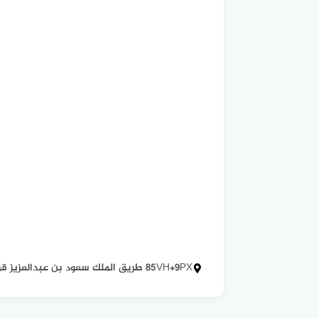
85VH+9PX طريق الملك سعود بن عبدالعزيز قرطبة 34234