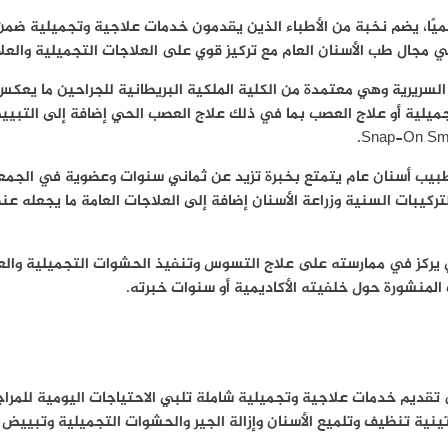
ًا، يضم نخبة من الأطباء الذين يقدمون خدمات علاجية وتجميلية ضمن س
مجال طب الأسنان العام مع تركيز قوي على العلاجات التجميلية والعلا
لسريرية وهي معتمدة من الكلية الملكية البريطانية للجراحين ما يعك
يلية أو علاج العصب بما في ذلك علاج العصب الحي إضافة إلى التبييض
طبيب أسنان عام يتمتع بخبرة تزيد عن ثماني سنوات وعضوية في الجمعي
كيبات السنية وزراعة الأسنان إضافة إلى العلاجات العامة ما يجعله عن
ي يركز في ممارسته على علاج التسوس وتنفيذ الحشوات التجميلية وا
المنشورة حول خلفيته الأكاديمية أو سنوات خبرته.
تقديم خدمات علاجية وتجميلية شاملة تلبي الاحتياجات اليومية للمر
ينية تنظيف وتلميع الأسنان وإزالة الجير والحشوات التجميلية وتبييض