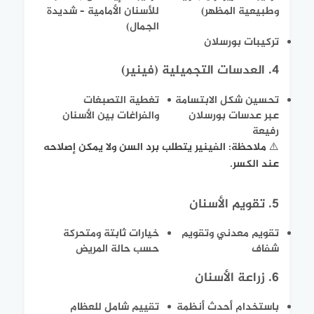
وطبيعية المظهر)
للأسنان الأمامية – شديدة
الجمال)
تركيبات بورسلان
4. العدسات التجميلية (فينير)
تحسين شكل الابتسامة
تغطية التصبغات
عبر عدسات بورسلان
والفراغات بين الأسنان
رفيعة
⚠️ ملاحظة: الفينير يتطلب برد السن ولا يمكن إصلاحه
عند الكسر.
5. تقويم الأسنان
تقويم معدني وتقويم
خيارات ثابتة ومتحركة
شفاف
حسب حالة المريض
6. زراعة الأسنان
باستخدام أحدث أنظمة
تقييم شامل للعظام