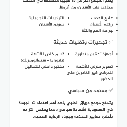
يضم المجمع أكثر من 15 طبيباً متخصصاً في مختلف
مجالات طب الأسنان، من أبرزها:
علاج العصب
التركيبات التجميلية
زراعة الأسنان
تقويم الأسنان
جراحة الفم واللثة
✅ تجهيزات وتقنيات حديثة
أجهزة تعقيم متطورة
قسم خاص للأشعة
(بانوراما – سيفالومتريك)
تصوير منزلي للأشعة
مختبر داخلي للتحاليل
للمرضى غير القادرين على
الحضور
✅ معتمد من سباهي
يتمتع مجمع درياق الطبي بأحد أهم اعتمادات الجودة
في السعودية (شهادة سباهي)، مما يعكس التزامه
بأعلى معايير السلامة وجودة الرعاية الصحية.