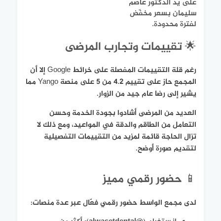
على يد الدكتور عاصم
سليمان بسعر مخفّض
لفترة محدودة.
🌟 تقييمات وتجارب المرضى
رغم قلة التقييمات المفصلة على خرائط Google إلا أن
المجمع حاز على تقييم 4.2 من 5 على منصة Yango مما
يشير إلى رضا عام جيد من الزوار.
العديد من المرضى أشادوا بجودة الخدمة وحسن
التعامل من الطاقم والدقة في المواعيد، ومع ذلك لا
تزال الحاجة قائمة لمزيد من التقييمات التفصيلية
لتقديم صورة أوضح.
📱 حضور رقمي مميز
لدى مجمع الواسط حضور رقمي فعّال عبر عدة منصات: