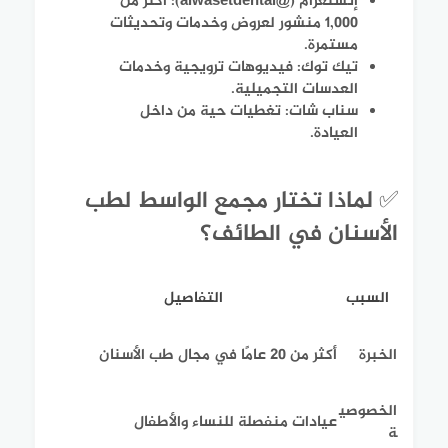
إنستغرام (@alwasetdental)
: أكثر من
1,000 منشور لعروض وخدمات وتحديثات
مستمرة.
تيك توك
: فيديوهات ترويجية وخدمات
العدسات التجميلية.
سناب شات
: تغطيات حية من داخل
العيادة.
✅ لماذا تختار مجمع الواسط لطب
الأسنان في الطائف؟
السبب
التفاصيل
الخبرة
أكثر من 20 عامًا في مجال طب الأسنان
الخصوصي
عيادات منفصلة للنساء والأطفال
ة