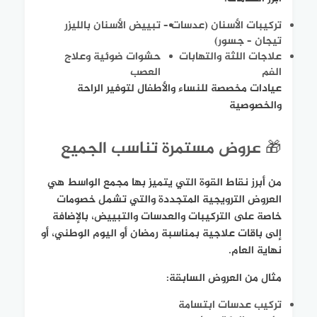
تركيبات الأسنان (عدسات –
تبييض الأسنان بالليزر
تيجان – جسور)
علاجات اللثة والتهابات
حشوات ضوئية وعلاج
الفم
العصب
عيادات مخصصة للنساء والأطفال لتوفير الراحة
والخصوصية
🎁 عروض مستمرة تناسب الجميع
من أبرز نقاط القوة التي يتميز بها مجمع الواسط هي
العروض الترويجية المتجددة والتي تشمل خصومات
خاصة على التركيبات والعدسات والتبييض، بالإضافة
إلى باقات علاجية بمناسبة رمضان أو اليوم الوطني، أو
نهاية العام.
مثال من العروض السابقة:
تركيب عدسات ابتسامة