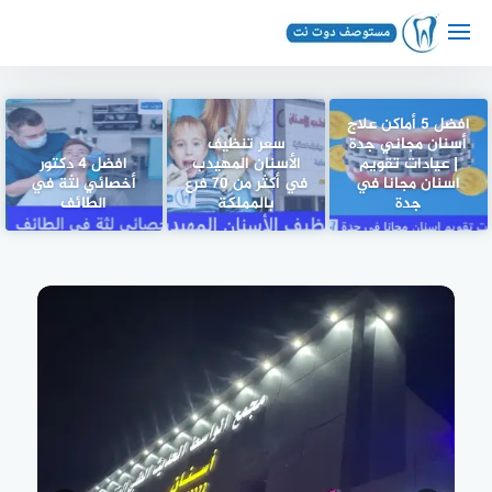
لتجاوز
لى
لمحتوى
افضل 5 أماكن علاج
أسنان مجاني جدة
سعر تنظيف
| عيادات تقويم
الأسنان المهيدب
افضل 4 دكتور
اسنان مجانا في
في أكثر من 70 فرع
أخصائي لثة في
جدة
بالمملكة
الطائف