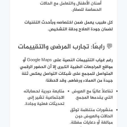
أسنان الأطفال والتعامل مع الحالات
الحساسة للصغار.
كل طبيب يعمل ضمن اختصاصه وبأحدث التقنيات
لضمان جودة العلاج ودقة التشخيص.
💬 رابعًا: تجارب المرضى والتقييمات
رغم غياب التقييمات النصية على Google Maps أو
مواقع المراجعات الطبية الكبرى إلا أن الحضور الرقمي
المتواصل للمجمع على شبكات التواصل يعكس ثقة
جيدة من العملاء ورضاهم. وقد لاحظنا:
تفاعلًا عاليًا مع العروض
متابعة دورية لحساباته
التي يقدمها المجمع.
الاجتماعية تشير إلى
تحديثات فعلية وجادة.
منشورات منتظمة توثق
الحالات والعروض دون
مبالغة أو دعايات مضللة.