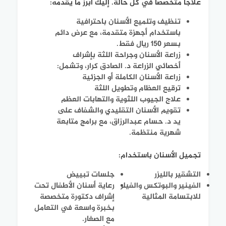
علاجًا متخصصًا في كل حالة. إليك أبرز ما يقدمه:
تنظيف وتلميع الأسنان باحترافية
باستخدام أجهزة متقدمة، مع عرض دائم
بسعر 150 ريال فقط.
زراعة الأسنان وجراحة اللثة بإشراف
أخصائي الزراعة د. الصادق كرار، وتشمل:
زراعة الأسنان الكاملة أو الجزئية
ترقيع العظام وتطويل اللثة
علاج الجيوب اللثوية والتهابات العظم
تقويم الأسنان التقليدي والشفاف على
يد د. حسام عبدالرزاق، مع برامج متابعة
شهرية منتظمة.
تجميل الأسنان باستخدام:
التشقير بالليزر
جلسات تبييض
الفينير والبوتكس والفيلر
رعاية أسنان الأطفال تحت
للابتسامة المثالية
إشراف دكتورة متخصصة
بخبرة واسعة في التعامل
مع الصغار.