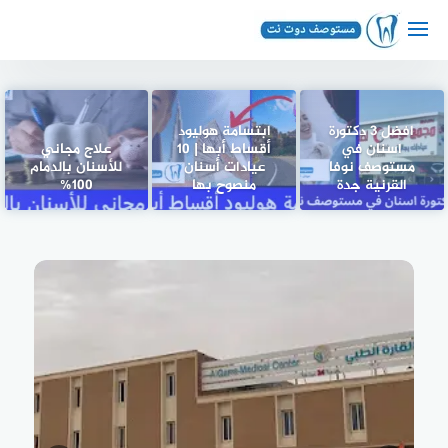
لتجاوز
لى
لمحتوى
افضل 3 دكتورة
ابتسامة هوليود
اسنان في
أقساط أبها | 10
علاج مجاني
مستوصف نوفا
عيادات أسنان
للأسنان بالدمام
القرنية جدة
منصوح بها
100%