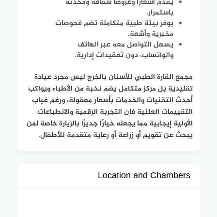
يُقدم أسعارًا وعروضًا شفافة ومحدثة
باستمرار.
يوفر بيئة طبية متكاملة تضم فحوصات
مخبرية وأشعة.
يسهل التواصل معه عبر الهاتف
والواتساب، دون تعقيدات إدارية.
مجمع القارة الطبي للأسنان بالخرج ليس مجرد عيادة
تقليدية بل مركز متكامل يضم نخبة من الأطباء ويواكب
أحدث التقنيات والخدمات بأسعار معقولة، ورغم غياب
التقييمات العلنية فإن التجربة الرقمية والانطباعات
الأولية إيجابية مما يجعله خيارًا جديرًا بالزيارة خاصة لمن
يبحث عن تقويم أو زراعة أو رعاية متقدمة للأطفال.
Location and Chambers