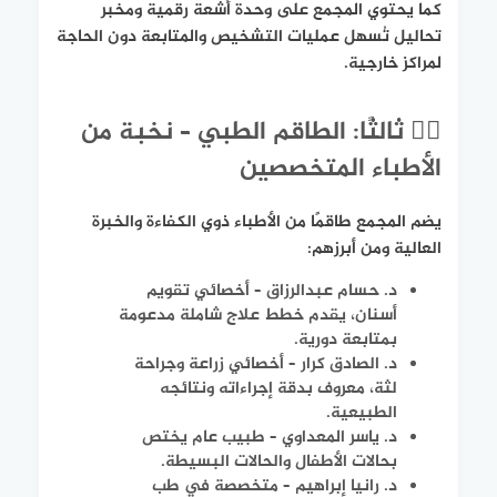
كما يحتوي المجمع على وحدة أشعة رقمية ومخبر
تحاليل تُسهل عمليات التشخيص والمتابعة دون الحاجة
لمراكز خارجية.
👩‍⚕️ ثالثًا: الطاقم الطبي – نخبة من
الأطباء المتخصصين
يضم المجمع طاقمًا من الأطباء ذوي الكفاءة والخبرة
العالية ومن أبرزهم:
د. حسام عبدالرزاق – أخصائي تقويم
أسنان، يقدم خطط علاج شاملة مدعومة
بمتابعة دورية.
د. الصادق كرار – أخصائي زراعة وجراحة
لثة، معروف بدقة إجراءاته ونتائجه
الطبيعية.
د. ياسر المعداوي – طبيب عام يختص
بحالات الأطفال والحالات البسيطة.
د. رانيا إبراهيم – متخصصة في طب