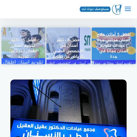
لتجاوز
لى
لمحتوى
افضل 5 أماكن علاج
أسنان مجاني جدة
أفضل 8 دكتور
أفضل 15 دكتور
| عيادات تقويم
أسنان في
تقويم اسنان
اسنان مجانا في
التخصصي الطبي
اطفال بجدة عن
جدة
بالرياض عن تجربة
تجربة