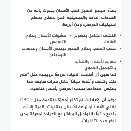
يقدّم مجمع العقيل لطب الأسنان بتبوك باقة من
الخدمات العامة والتجميلية التي تغطي معظم
احتياجات المرضى، ومن أبرزها:
الكشف الشامل وتصوير
حشوات الأسنان وعلاج
الأشعة
التسوس
سحب العصب وعلاج الجذور
تبييض الأسنان وعدسات
اللومينير
تقويم الأسنان والعناية
بالتجميل الفموي
كما سبق أن أطلقت العيادة عروضًا ترويجية مثل “فتح
ملف وكشف وأشعة مجانًا” خلال فترات سابقة مما
يعكس اهتمامها بجذب المرضى بأسعار مناسبة.
ورغم أن الإعلانات لم تذكر أجهزة متقدمة مثل CBCT
ثلاثي الأبعاد أو زراعة الأسنان بتقنيات رقمية إلا أنه
يُنصح دائمًا بالتواصل المباشر مع العيادة لمعرفة مدى
توفر هذه التقنيات.