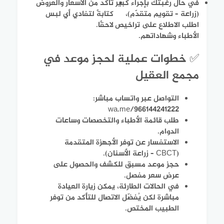
في حال رغبتك بإجراء كبير
تأكد من الأسعار والعروض
(زراعة – تقويم متقدّم)،
كتابةً لتفادي أي لبس
اطلب الاطلاع على تراخيص
لاحقًا.
الأطباء وشهاداتهم.
✅ خطوات عملية لحجز موعد في
مجمع العقيل
التواصل عبر واتساب مباشر:
wa.me/966144241222
طلب قائمة الأطباء والتخصصات وساعات
الدوام.
الاستفسار عن توفر الأجهزة المتقدمة
(CBCT – زراعة الأسنان).
حجز موعد مسبق للكشف والحصول على
عرض سعر مفصل.
في الحالات الطارئة، يمكن زيارة العيادة
مباشرة لكن يُفضّل الاتصال للتأكد من توفر
الطبيب المختص.