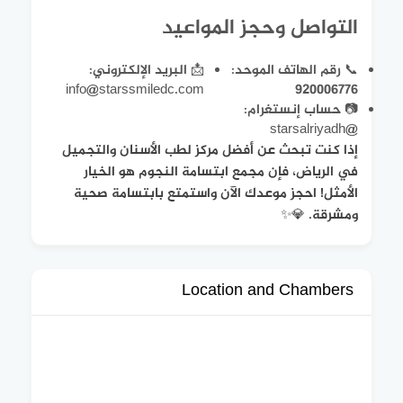
التواصل وحجز المواعيد
📞 رقم الهاتف الموحد:
📩 البريد الإلكتروني:
info@starssmiledc.com
920006776
📷 حساب إنستغرام:
@starsalriyadh
إذا كنت تبحث عن أفضل مركز لطب الأسنان والتجميل
في الرياض، فإن مجمع ابتسامة النجوم هو الخيار
الأمثل! احجز موعدك الآن واستمتع بابتسامة صحية
ومشرقة. 💎✨
Location and Chambers