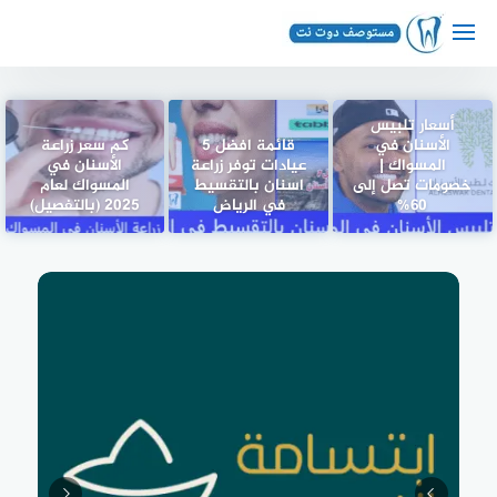
لتجاوز
لى
لمحتوى
أسعار تلبيس
الأسنان في
قائمة افضل 5
كم سعر زراعة
المسواك |
عيادات توفر زراعة
الأسنان في
خصومات تصل إلى
اسنان بالتقسيط
المسواك لعام
60%
في الرياض
2025 (بالتفصيل)