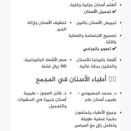
أطقم أسنان جزئية وكلية.
✔️ تجميل الأسنان
تبييض الأسنان بالليزر.
تنظيف الأسنان وإزالة
الجير.
تصحيح الابتسامة والعناية
باللثة.
✔️ تصوير بانورامي
أشعة بانوراما للأسنان
سعر الأشعة البانورامية:
والفكين بدقة عالية.
100 ريال فقط.
👨‍⚕️ أطباء الأسنان في المجمع
د. محمد البسيوني –
د. فاتن العجوز – طبيبة
طبيب أسنان عام
أسنان خبيرة في الحشوات
والتجميل
جميع الأطباء يتمتعون
بخبرة عملية طويلة
وتعامل راقٍ مع المرضى.