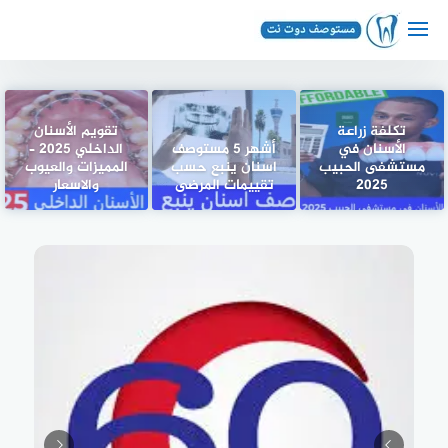
لتجاوز
لى
لمحتوى
تكلفة زراعة
تقويم الأسنان
الأسنان في
أشهر 5 مستوصف
الداخلي 2025 –
مستشفى الحبيب
اسنان ينبع حسب
المميزات والعيوب
2025
تقييمات المرضى
والاسعار