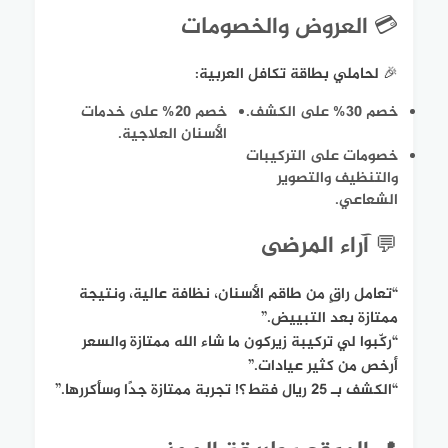
💳 العروض والخصومات
🎉 لحاملي بطاقة تكافل العربية:
خصم 30% على الكشف.
خصم 20% على خدمات
الأسنان العلاجية.
خصومات على التركيبات
والتنظيف والتصوير
الشعاعي.
💬 آراء المرضى
“تعامل راقٍ من طاقم الأسنان، نظافة عالية، ونتيجة
ممتازة بعد التبييض.”
“ركّبوا لي تركيبة زيركون ما شاء الله ممتازة والسعر
أرخص من كثير عيادات.”
“الكشف بـ 25 ريال فقط؟! تجربة ممتازة جدًا وسأكررها.”