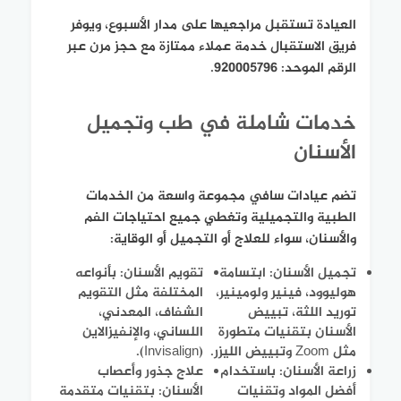
العيادة تستقبل مراجعيها على مدار الأسبوع، ويوفر
فريق الاستقبال خدمة عملاء ممتازة مع حجز مرن عبر
الرقم الموحد: 920005796.
خدمات شاملة في طب وتجميل
الأسنان
تضم عيادات سافي مجموعة واسعة من الخدمات
الطبية والتجميلية وتغطي جميع احتياجات الفم
والأسنان، سواء للعلاج أو التجميل أو الوقاية:
تجميل الأسنان: ابتسامة
تقويم الأسنان: بأنواعه
هوليوود، فينير ولومينير،
المختلفة مثل التقويم
توريد اللثة، تبييض
الشفاف، المعدني،
الأسنان بتقنيات متطورة
اللساني، والإنفيزالاين
مثل Zoom وتبييض الليزر.
(Invisalign).
زراعة الأسنان: باستخدام
علاج جذور وأعصاب
أفضل المواد وتقنيات
الأسنان: بتقنيات متقدمة