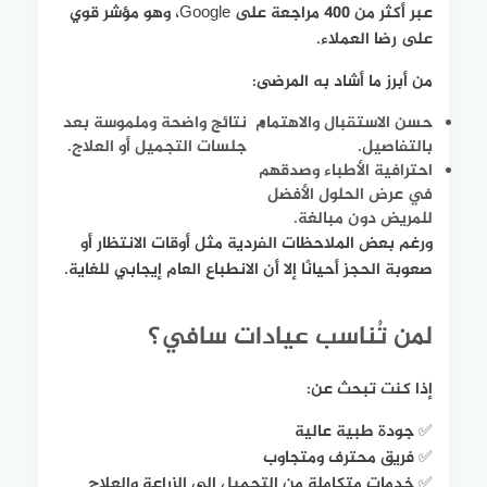
عبر أكثر من 400 مراجعة على Google، وهو مؤشر قوي
على رضا العملاء.
من أبرز ما أشاد به المرضى:
حسن الاستقبال والاهتمام
نتائج واضحة وملموسة بعد
بالتفاصيل.
جلسات التجميل أو العلاج.
احترافية الأطباء وصدقهم
في عرض الحلول الأفضل
للمريض دون مبالغة.
ورغم بعض الملاحظات الفردية مثل أوقات الانتظار أو
صعوبة الحجز أحيانًا إلا أن الانطباع العام إيجابي للغاية.
لمن تُناسب عيادات سافي؟
إذا كنت تبحث عن:
✅ جودة طبية عالية
✅ فريق محترف ومتجاوب
✅ خدمات متكاملة من التجميل إلى الزراعة والعلاج