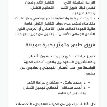
الزراعة الدقيقة التي
لتقليل الألم وضمان
تضمن ثباتًا طويل الأمد
التعقيم الكامل.
ونتائج طبيعية.
حشوات تجميلية وابتسامة
تخدير موضعي وغاز ضاحك:
متكاملة: تعتمد على مواد
لتقليل التوتر، خاصة
عالية الجودة تحافظ على
للأطفال أو المرضى الذين
الشكل الجمالي للأسنان.
يعانون من فوبيا العيادات.
فريق طبي متميّز بخبرة عميقة
تتميز عيادات سافي بوجود نخبة من الأطباء
والاستشاريين السعوديين والعرب أصحاب الخبرة
الواسعة في طب الأسنان التجميلي والعلاجي. من
بينهم:
د. محمد عايش – استشاري جراحة الفم.
د. أحمد عبدالله – أخصائي تجميل الأسنان
وتصميم الابتسامة.
كل الأطباء مرخصون من الهيئة السعودية للتخصصات