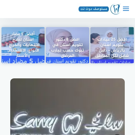
لتجاوز
لى
لمحتوى
أفضل 5 مضاد
افضل 25 عيادات
افضل 8 دكتور
اسنان لعلاج
تقويم اسنان
تقويم اسنان في
الالتهابات والخراج |
بالرياض – دليل
تبوك حسب تجارب
الأنواع، الاستخدام،
شامل لكل المناطق
المرضى
والأسعار