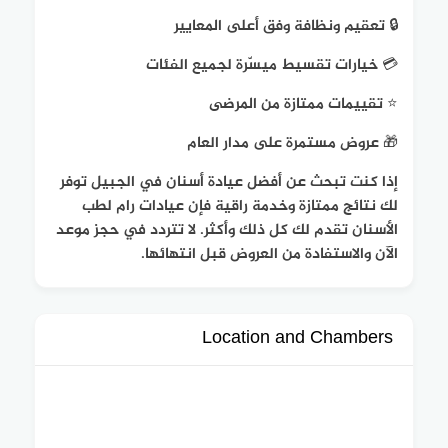
🔒 تعقيم ونظافة وفق أعلى المعايير
💳 خيارات تقسيط ميسّرة لجميع الفئات
⭐ تقييمات ممتازة من المرضى
🎁 عروض مستمرة على مدار العام
إذا كنت تبحث عن أفضل عيادة أسنان في الجبيل توفر
لك نتائج ممتازة وخدمة راقية فإن عيادات رام لطب
الأسنان تقدم لك كل ذلك وأكثر. لا تتردد في حجز موعد
الآن والاستفادة من العروض قبل انتهائها.
Location and Chambers