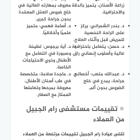
زراعة الأسنان، يتميز بالدقة
معروف بمهارته العالية في
والاحترافية.
خلع ضروس العقل المعقدة
بدون جراحة كبرى.
د. بندر الشمراني: يركز
د. أسامة فهمي: متميز
على الراحة النفسية
علميًا وأخلاقيًا.
للمريض قبل وأثناء العلاج.
د. حسن: يتعامل باحترافية
د. آية برجوس: لطيفة
عالية وأسلوب إنساني راقٍ.
وصبورة في التعامل مع
الأطفال وذوي الاحتياجات
الخاصة.
د. عبدالله متعب: أخصائي
د. ماجدة سلامة: متخصصة
جراحة، يبدع في خلع
في طب أسنان الأطفال،
الضروس بدون ألم.
معروفة بمرحها وتعاملها
الممتاز مع الصغار.
⭐ تقييمات مستشفى رام الجبيل
من العملاء
تلقى عيادة رام الجبيل تقييمات مرتفعة من العملاء