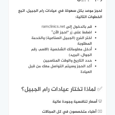
لحجز موعد بكل سهولة في عيادات رام الجبيل، اتبع
الخطوات التالية:
قم بالدخول إلى ramclinics.net
اضغط على زر “احجز الآن”
اختر الفرع (الجبيل الصناعية) والخدمة
المطلوبة
أدخل معلوماتك الشخصية (الاسم، رقم
الجوال، البريد)
حدد التاريخ والوقت المناسبين
أكد الحجز وسيتم التواصل معك من قبل
العيادة
✅ لماذا تختار عيادات رام الجبيل؟
🦷 أسعار تنافسية وجودة عالية
👩‍⚕️ أطباء متخصصون في كل المجالات