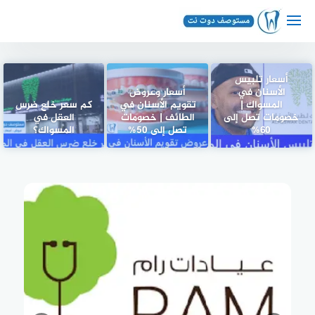
لتجاوز
لى
لمحتوى
أسعار تلبيس
الأسنان في
أسعار وعروض
المسواك |
تقويم الأسنان في
كم سعر خلع ضرس
خصومات تصل إلى
الطائف | خصومات
العقل في
60%
تصل إلى 50%
المسواك؟