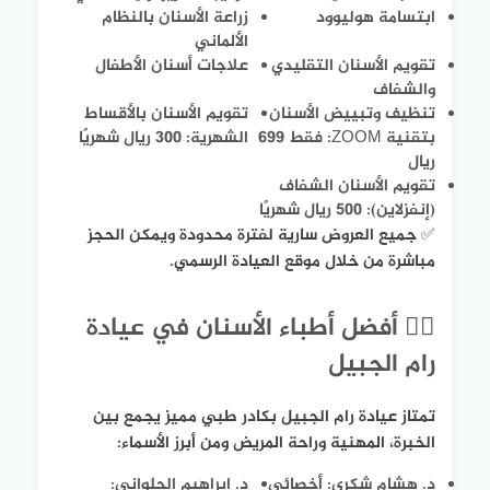
ابتسامة هوليوود
زراعة الأسنان بالنظام
الألماني
تقويم الأسنان التقليدي
علاجات أسنان الأطفال
والشفاف
تنظيف وتبييض الأسنان
تقويم الأسنان بالأقساط
بتقنية ZOOM: فقط 699
الشهرية: 300 ريال شهريًا
ريال
تقويم الأسنان الشفاف
(إنفزلاين): 500 ريال شهريًا
✅ جميع العروض سارية لفترة محدودة ويمكن الحجز
مباشرة من خلال موقع العيادة الرسمي.
👨‍⚕️ أفضل أطباء الأسنان في عيادة
رام الجبيل
تمتاز عيادة رام الجبيل بكادر طبي مميز يجمع بين
الخبرة، المهنية وراحة المريض ومن أبرز الأسماء:
د. هشام شكري: أخصائي
د. إبراهيم الحلواني: