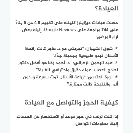
العيادة؟
حصلت عيادات ديزاينرز كلينك على تقييم 4.6 من 5 بناءً
على 744 مراجعة على Google Reviews. إليك بعض
آراء المرضى:
📌 شوق الشيبان: “تجربتي مع د. هاجر كانت رائعة!
الأسنان تبدو طبيعية وجميلة جدًا.”
📌 عبد الرحمن الزهراني: “د. أحمد رضا هو أفضل دكتور
لعلاج العصب، عمله دقيق واحترافي للغاية!”
📌 نورة العتيبي: “زراعة الأسنان تمت بسرعة وبدون
ألم، والنتيجة كانت ممتازة.”
كيفية الحجز والتواصل مع العيادة
إذا كنت ترغب في حجز موعد أو الاستفسار عن الخدمات،
إليك معلومات التواصل: