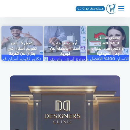
لتجاوز
لى
لمحتوى
مسكن الاسنان
100% الافضل
أرخص 7 عيادة
أفضل 5 دكتور
والاقوى في المنزل
أسنان بالدمام عن
تقويم أسنان في
ومن الصيدلية
تجربة
جازان عن تجربة