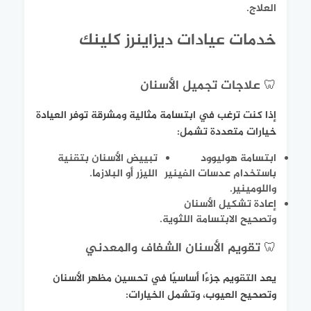
العلاج.
خدمات عيادات ديزاينرز كلينك
🦷 علاجات تجميل الأسنان
إذا كنت ترغب في ابتسامة مثالية ومشرقة توفر العيادة
خيارات متعددة تشمل:
ابتسامة هوليوود
تبييض الأسنان بتقنية
باستخدام عدسات الفينير
الليزر أو البلازما.
واللومينير.
إعادة تشكيل الأسنان
وتصحيح الابتسامة اللثوية.
🦷 تقويم الأسنان الشفاف والمعدني
يعد التقويم جزءًا أساسيًا في تحسين مظهر الأسنان
وتصحيح العيوب، وتشمل الخيارات: