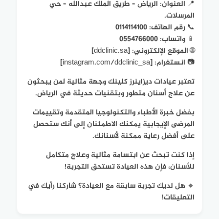
📍 العنوان: الرياض – طريق الملك عبدالله – حي
المرسلات.
📞 رقم الهاتف: 0114114100
📱 واتساب: 0554766000
🌐 الموقع الإلكتروني: [ddclinic.sa]
📷 انستغرام: [instagram.com/ddclinic_sa]
تعتبر عيادات ديزاينرز كلينك وجهة مثالية لمن يبحثون
عن علاج أسنان متطور وبتقنيات حديثة في الرياض.
بفضل خبرة الأطباء والتكنولوجيا المتقدمة وتقييمات
المرضى الإيجابية يمكنك الاطمئنان إلى أنك ستحصل
على أفضل رعاية ممكنة لأسنانك.
إذا كنت تبحث عن ابتسامة مثالية وعلاج متكامل
للأسنان، فإن هذه العيادة تستحق التجربة!
🔹 هل لديك تجربة سابقة مع العيادة؟ شاركنا رأيك في
التعليقات!