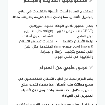
✅ التكنولوجيا الحديثة والابتكار
تستخدم العيادة أحدث الأجهزة والتقنيات في علاج
وتجميل الأسنان، مما يضمن نتائج دقيقة وسريعة، منها:
جهاز التصوير ثلاثي الأبعاد
تقنية انفيزالاين
(CBCT) لتشخيص دقيق
(Invisalign) للتقويم
قبل العلاج.
الشفاف بدون أسلاك.
زراعة الأسنان بتقنية
تقنيات تبييض الأسنان
(Immediate Load Implant)
المتقدمة مثل الليزر
التي تسمح بتركيب الزرعة
والبلازما.
والتركيبة في نفس اليوم.
✅ فريق طبي من الخبراء
يضم المركز نخبة من أطباء الأسنان المتخصصين في
جميع مجالات طب الأسنان، مما يضمن تقديم علاج
شامل ومتكامل تحت سقف واحد. ومن بين الأطباء
المميزين في العيادة:
د. فضيل صراميجو
– طبيب
د. محمد الزين
– استشاري