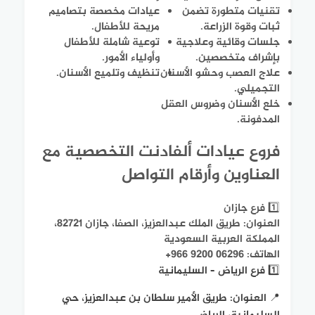
تقنيات متطورة تضمن
عيادات مخصصة بتصاميم
ثبات وقوة الزراعة.
مريحة للأطفال.
جلسات وقائية وعلاجية
توعية شاملة للأطفال
بإشراف متخصصين.
وأولياء الأمور.
علاج العصب وحشو الأسنان
تنظيف وتلميع الأسنان.
التجميلي.
خلع الأسنان وضروس العقل
المدفونة.
فروع عيادات ألفادنت التخصصية مع
العناوين وأرقام التواصل
1️⃣ فرع جازان
العنوان:
طريق الملك عبدالعزيز، الصفا، جازان 82721،
المملكة العربية السعودية
الهاتف:
+966 9200 06296
1️⃣ فرع الرياض – السليمانية
📍 العنوان: طريق الأمير سلطان بن عبدالعزيز، حي