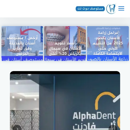
لتجاوز
لى
لمحتوى
مراحل زراعة
الأسنان بالصور
أرخص 7 مستوصف
2025: من التقييم
أسعار تقويم
أسنان بالمدينة
الاولي حتى
الأسنان في سيجال
وفق تجارب
الابتسامة الكاملة
بالرياض 20% أغلى
المرضى