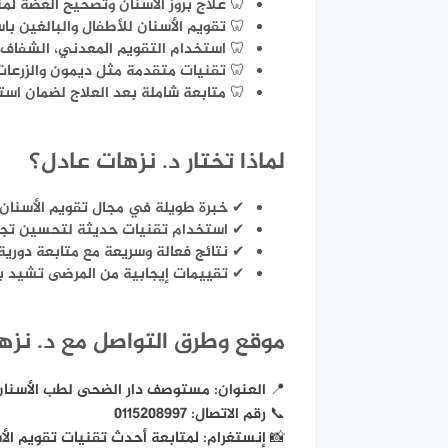
🦷 علاج بروز الأسنان وتصحيح العضة ل
🦷 تقويم الأسنان للأطفال والبالغين با
🦷 استخدام التقويم المعدني، الشفاف،
🦷 تقنيات متقدمة مثل ديمون والزرعات 
🦷 متابعة شاملة بعد العلاج لضمان استق
لماذا تختار د. نزهات عادل؟
✔ خبرة طويلة في مجال تقويم الأسنان 
✔ استخدام تقنيات حديثة لتحسين تجربة
✔ نتائج فعالة وسريعة مع متابعة دورية 
✔ تقييمات إيجابية من المرضى تشيد ب
موقع وطرق التواصل مع د. نزه
📍 العنوان: مستوصف دار الضحى لطب الأسنان
📞 رقم الاتصال: 0115208997
📸 إنستغرام: لمتابعة أحدث تقنيات تقويم ال