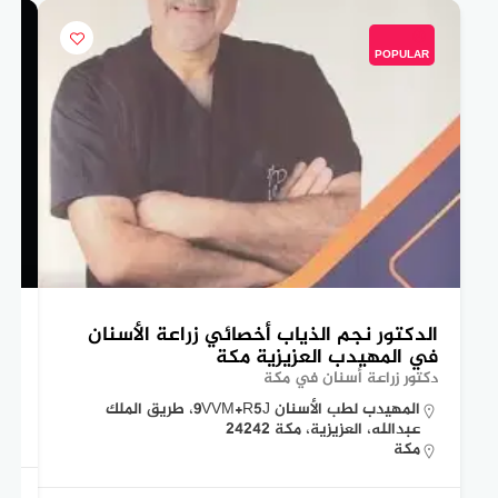
POPULAR
الدكتور نجم الذياب أخصائي زراعة الأسنان
ال
في المهيدب العزيزية مكة
عي
دكتور زراعة أسنان في مكة
دكت
المهيدب لطب الأسنان 9VVM+R5J، طريق الملك
عبدالله، العزيزية، مكة 24242
مكة