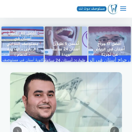
لتجاوز
لى
لمحتوى
أفضل 40 دكتورة
أسنان في
أفضل 17 جراح
أحسن 5 طوارئ
مستوصف الفارابي
أسنان في الرياض
أسنان 24 ساعة
( الرياض – المدينة
عن تجربة
بريدة
– الدمام )