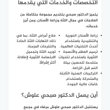
التخصصات والخدمات التي يقدمها
يتميز الدكتور صبحي بتقديم مجموعة متكاملة من
العلاجات في مجال اللثة وزراعة الأسنان، ومن أبرز
خدماته:
زراعة الأسنان الفورية
علاج أمراض اللثة، بما في
والتقليدية باستخدام
ذلك التهابات اللثة الحادة
أحدث التقنيات العالمية.
والتقرحات المزمنة.
ترميم العظم والأنسجة
توريد اللثة وتجميل
اللثوية باستخدام تقنيات
الابتسامة اللثوية لإطلالة
متقدمة لتحسين بيئة
أكثر إشراقًا.
الفم قبل الزراعة.
التركيبات السنية الثابتة
والمتحركة باستخدام
خامات عالية الجودة.
أين يعمل الدكتور صبحي علوش؟
يستقبل الدكتور صبحي علوش مرضاه في مجمع