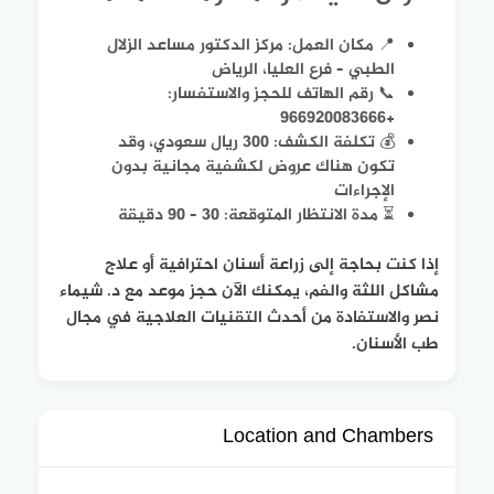
📍 مكان العمل:
مركز الدكتور مساعد الزلال
الطبي
– فرع العليا، الرياض​
📞 رقم الهاتف للحجز والاستفسار:
+966920083666​
💰 تكلفة الكشف: 300 ريال سعودي، وقد
تكون هناك عروض لكشفية مجانية بدون
الإجراءات​
⏳ مدة الانتظار المتوقعة: 30 – 90 دقيقة
إذا كنت بحاجة إلى زراعة أسنان احترافية أو علاج
مشاكل اللثة والفم، يمكنك الآن حجز موعد مع د. شيماء
نصر والاستفادة من أحدث التقنيات العلاجية في مجال
طب الأسنان​.
Location and Chambers