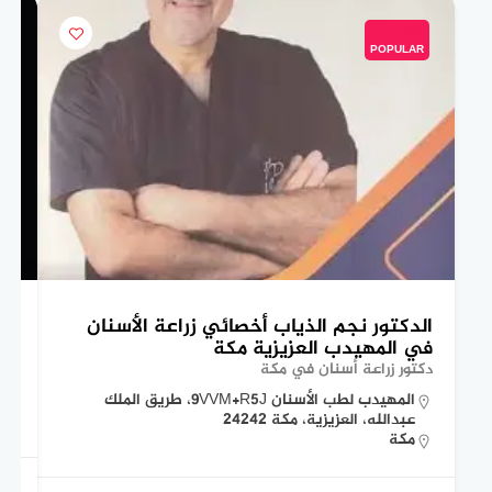
POPULAR
الدكتور نجم الذياب أخصائي زراعة الأسنان
ال
في المهيدب العزيزية مكة
عي
دكتور زراعة أسنان في مكة
دكت
المهيدب لطب الأسنان 9VVM+R5J، طريق الملك
عبدالله، العزيزية، مكة 24242
مكة