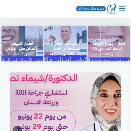
لتجاوز
لى
لمحتوى
عيادات تقويم
اسنان بجدة رخيصة
ترشيحات افضل 8
أسعار تلبيس
– أسعار تبدأ من 50
مستشفى اسنان
الأسنان في الرياض
ريال فقط!
مكه الأعلى تقييما
| ارخص 7 عيادات