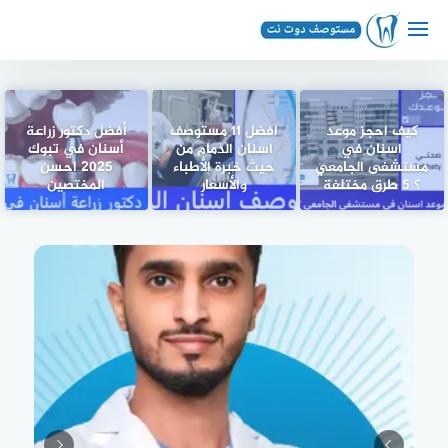
لتجاوز
لى
لمحتوى
كيف احجز موعد
افضل 11 مستوصف
أفضل دكتور زراعة
اسنان في
اسنان الدمام من
أسنان في تبوك
مستشفى الجامعي
حيث خبرة الأطباء
2025 احسن
؟ 5 طرق مختلفة
والأسعار
المختصين