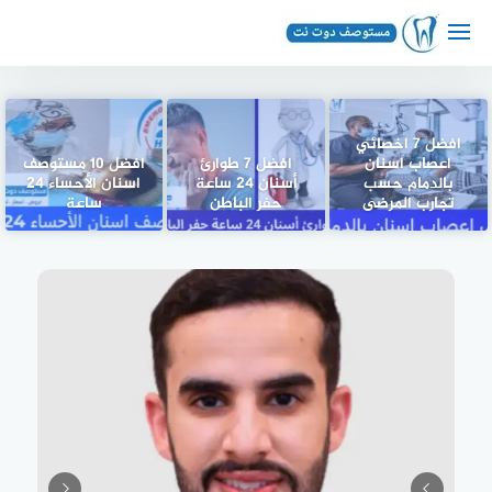
لتجاوز
لى
لمحتوى
افضل 7 اخصائي
اعصاب اسنان
افضل 7 طوارئ
افضل 10 مستوصف
بالدمام حسب
أسنان 24 ساعة
اسنان الأحساء 24
تجارب المرضى
حفر الباطن
ساعة