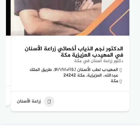
الدكتور نجم الذياب أخصائي زراعة الأسنان
ال
في المهيدب العزيزية مكة
عي
دكتور زراعة أسنان في مكة
دكت
المهيدب لطب الأسنان 9VVM+R5J، طريق الملك
عبدالله، العزيزية، مكة 24242
مكة
زراعة الأسنان