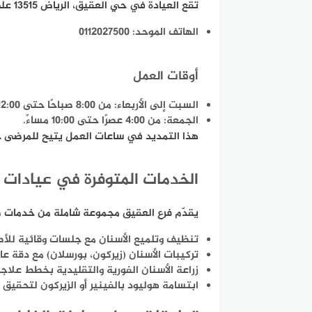
تقع العيادة في حي العقيق، الرياض 13515 على طريق الملك فهد، ما يجعل الوصول إليها سهلًا من مختلف أحياء العاصمة. يمكن التواصل عبر:
الهاتف الموحد: 0112027500
أوقات العمل
السبت إلى الأربعاء: من 8:00 صباحًا حتى 12:00 منتصف الليل.
الجمعة: من 4:00 عصرًا حتى 10:00 مساءً.
هذا التمديد في ساعات العمل يتيح للمرضى ح
الخدمات المتوفرة في عيادات ا
يقدّم فرع العقيق مجموعة شاملة من خدمات 
تنظيف وتلميع الأسنان مع جلسات وقائية للأطف
تركيبات الأسنان (زيركون، بورسلان) مع دقة ع
زراعة الأسنان الفورية والتقليدية بخطط علاجي
ابتسامة هوليود بالفينير أو الزيركون لتحقيق