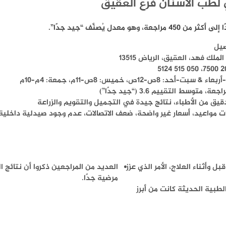
 لطب الأسنان فرع العقيق
صيل
لملك فهد، العقيق، الرياض 13515
& سبت–أحد: 8ص–12ص، خميس: 8ص–11م، جمعة: 4م–10م
يق من الأطباء، نتائج جيدة في التجميل والتقويم والزراعة
ت مواعيد، أسعار غير واضحة، ضعف الاتصالات، عدم وجود صيدلية داخلية
 وأثناء العلاج، الأمر الذي عزز
العديد من المراجعين ذكروا أن نتائج ا
مرضية جدًا.
 الطبية الحديثة كانت من أبرز