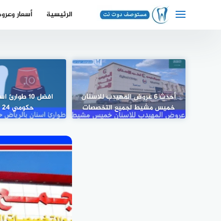
لتجاوز
الرئيسية
أسعار وعرو
لى
لمحتوى
أحدث 6 عروض المهيدب للاسنان
افضل 10 طوارئ
خميس مشيط لجميع التخصصات
حكومي 24 ساعة