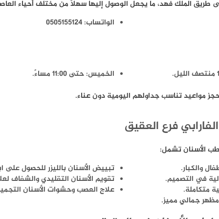
الواتساب: 0505155124
الخميس: حتى 11:00 مساءً.
جز مواعيد تناسب جداولهم اليومية دون عناء.
لفارابي فرع العقيق
طب الأسنان تشمل:
ال والكبار.
تبييض الأسنان بالليزر للحصول على ا
الية في التصميم.
تقويم الأسنان التقليدي والشفاف لعل
ة متكاملة.
علاج العصب وحشوات الأسنان التجميل
 مظهر جمالي مميز.