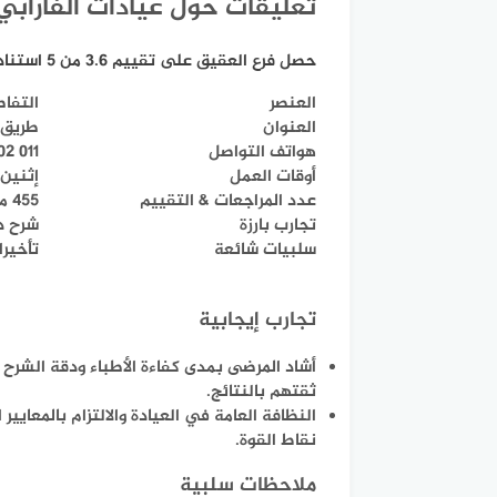
تعليقات حول عيادات الفارابي
حصل فرع العقيق على تقييم 3.6 من 5 استنادًا إلى أكثر من 450 مراجعة، وهو معدل يُصنَّف “جيد جدًا”.
العنصر
التفا
العنوان
طريق ا
هواتف التواصل
011 202 7500، 050 515 5124
أوقات العمل
إثنين–أربعاء 
عدد المراجعات & التقييم
455 مراجعة، متوسط التقييم 3.6 (“جيد جدًا”)
تجارب بارزة
شرح دق
سلبيات شائعة
تأخيرا
تجارب إيجابية
أشاد المرضى بمدى كفاءة الأطباء ودقة الشرح قبل
ثقتهم بالنتائج.
النظافة العامة في العيادة والالتزام بالمعايير
نقاط القوة.
ملاحظات سلبية