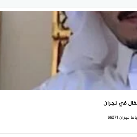
فال في نجران
ران 66271