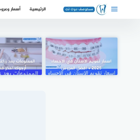
لتجاوز
الرئيسية
أسعار وعرو
لى
لمحتوى
اسعار تقويم الاسنان في الاحساء
الممنوعات بعد زراعة
2025 + افضل العروض
أرجوك احذر فع