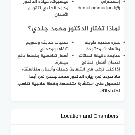
إنستغرام:
فيسبوك: عيادة الدكتور
@dr.muhammadjundi
محمد الجندي لتقويم
الأسنان
لماذا تختار الدكتور محمد جندي؟
خبرة مهنية طويلة
تقنيات حديثة وتقويم
وشهادات معتمدة.
شفاف ومعدني.
متابعة دقيقة للحالات
أسعار تنافسية وخطط دفع
لضمان أفضل النتائج.
ميسرة.
إذا كنت ترغب في ابتسامة جميلة وأسنان متناسقة،
فلا تتردد في زيارة الدكتور محمد جندي في أبها
للحصول على استشارة متخصصة وخطة علاجية تناسب
احتياجاتك.
Location and Chambers