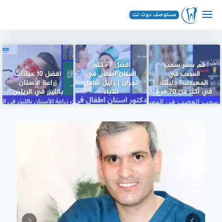
لتجاوز
لى
لمحتوى
كم سعر سحب
افضل 7 دكتور
العصب في
اسنان اطفال في
افضل 10 عيادات
المهيدب؟ دليلك
نجران | دليل شامل
زراعة الأسنان
في أكثر من 70 فرع
للآباء
بالليزر في الرياض