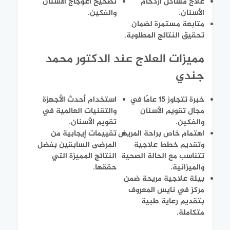
علاج مشاكل ازدحام
تصحيح اعوجاج الأسنان
الأسنان.
والفكين.
متابعة مستمرة لضمان
تحقيق النتائج المطلوبة.
مميزات العلاج عند الدكتور محمد
جندي
خبرة تتجاوز 15 عامًا في
استخدام أحدث الأجهزة
مجال تقويم الأسنان
والتقنيات العالمية في
والفكين.
تقويم الأسنان.
اهتمام خاص براحة المريض
تقييمات إيجابية من
وتقديم خطط علاجية
المرضى السابقين بفضل
تتناسب مع الحالة الصحية
النتائج المميزة التي
والميزانية.
حققها.
بيئة علاجية مريحة ضمن
مركز في نايس المعروف
بتقديم رعاية طبية
متكاملة.