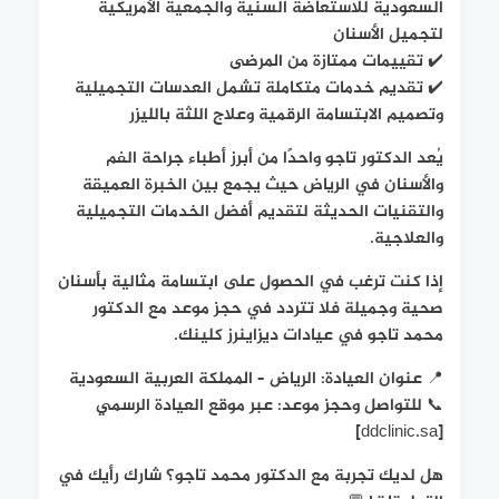
السعودية للاستعاضة السنية والجمعية الأمريكية
لتجميل الأسنان
✔️ تقييمات ممتازة من المرضى
✔️ تقديم خدمات متكاملة تشمل العدسات التجميلية
وتصميم الابتسامة الرقمية وعلاج اللثة بالليزر
يُعد الدكتور تاجو واحدًا من أبرز أطباء جراحة الفم
والأسنان في الرياض حيث يجمع بين الخبرة العميقة
والتقنيات الحديثة لتقديم أفضل الخدمات التجميلية
والعلاجية.
إذا كنت ترغب في الحصول على ابتسامة مثالية بأسنان
صحية وجميلة فلا تتردد في حجز موعد مع الدكتور
محمد تاجو في عيادات ديزاينرز كلينك.
📍 عنوان العيادة: الرياض – المملكة العربية السعودية
📞 للتواصل وحجز موعد: عبر موقع العيادة الرسمي
[ddclinic.sa]
هل لديك تجربة مع الدكتور محمد تاجو؟ شارك رأيك في