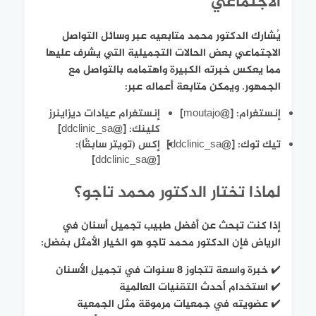
الاجتماعي
يُشارك الدكتور محمد متابعيه عبر وسائل التواصل
الاجتماعي بعض الحالات التجميلية التي يشرف عليها
مما يعكس خبرته الكبيرة واهتمامه بالتواصل مع
الجمهور. ويمكن متابعة أعماله عبر:
إنستغرام: [@moutajo]
إنستغرام عيادات ديزاينرز
كلينك: [@ddclinic_sa]
تيك توك: [@ddclinic_sa]
إكس (تويتر سابقًا):
[@ddclinic_sa]
لماذا تختار الدكتور محمد تاجو؟
إذا كنت تبحث عن أفضل طبيب تجميل أسنان في
الرياض فإن الدكتور محمد تاجو هو الخيار الأمثل بفضل:
✔️ خبرة واسعة تتجاوز 8 سنوات في تجميل الأسنان
✔️ استخدام أحدث التقنيات العالمية
✔️ عضويته في جمعيات مرموقة مثل الجمعية