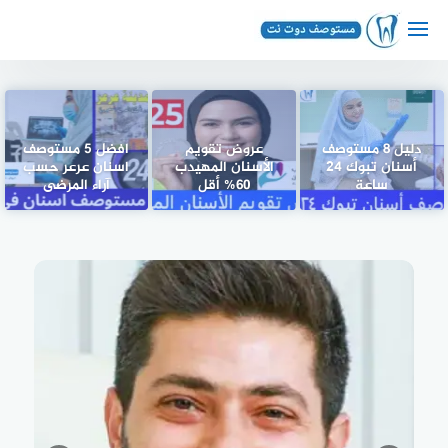
لتجاوز
لى
لمحتوى
دليل 8 مستوصف
عروض تقويم
افضل 5 مستوصف
أسنان تبوك ٢٤
الأسنان المهيدب
اسنان عرعر حسب
ساعة
60% أقل
آراء المرضى