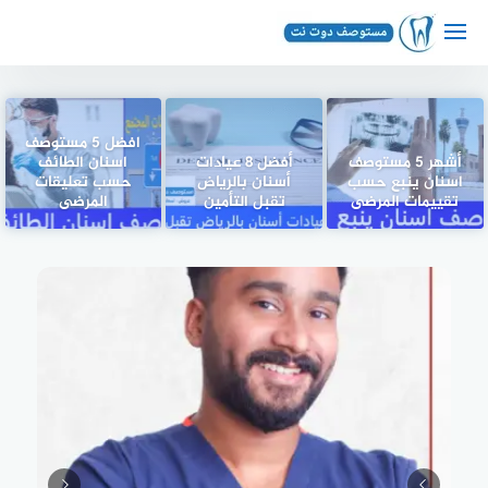
لتجاوز
لى
لمحتوى
افضل 5 مستوصف
أشهر 5 مستوصف
أفضل 8 عيادات
اسنان الطائف
اسنان ينبع حسب
أسنان بالرياض
حسب تعليقات
تقييمات المرضى
تقبل التأمين
المرضى