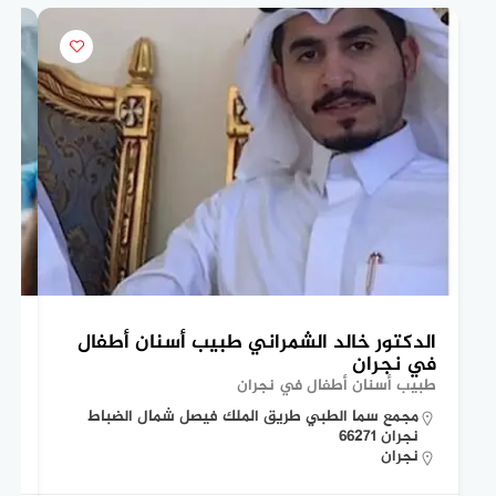
الدكتور خالد الشمراني طبيب أسنان أطفال
ال
في نجران
وب
طبيب أسنان أطفال في نجران
دكت
مجمع سما الطبي طريق الملك فيصل شمال الضباط
نجران 66271
نجران