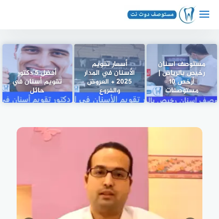
لتجاوز
لى
لمحتوى
مستوصف اسنان
أسعار تقويم
رخيص بالرياض |
الأسنان في المدار
أفضل 5 دكتور
أرخص 10
2025 + العروض
تقويم أسنان في
مستوصفات
والفروع
حائل