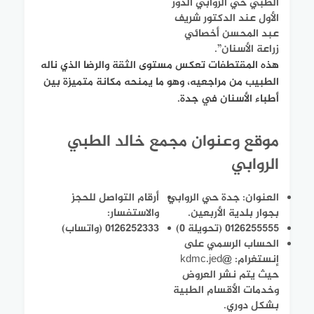
الطبي حي الروابي الدور
الأول عند الدكتور شريف
عبد المحسن أخصائي
زراعة الأسنان”.
هذه المقتطفات تعكس مستوى الثقة والرضا الذي ناله
الطبيب من مراجعيه، وهو ما يمنحه مكانة متميزة بين
أطباء الأسنان في جدة.
موقع وعنوان مجمع خالد الطبي
الروابي
العنوان: جدة حي الروابي
أرقام التواصل للحجز
بجوار بلدية الأربعين.
والاستفسار:
0126255555 (تحويلة 0)
0126252333 (واتساب)
الحساب الرسمي على
إنستغرام: @kdmc.jed
حيث يتم نشر العروض
وخدمات الأقسام الطبية
بشكل دوري.