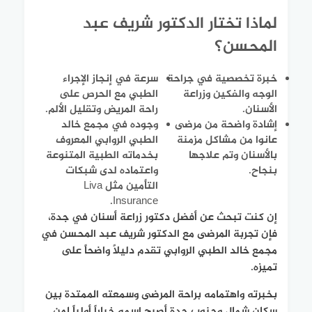
لماذا تختار الدكتور شريف عبد
المحسن؟
خبرة تخصصية في جراحة
سرعة في إنجاز الإجراء
الوجه والفكين وزراعة
الطبي مع الحرص على
الأسنان.
راحة المريض وتقليل الألم.
إشادة واضحة من مرضى
وجوده في مجمع خالد
عانوا من مشاكل مزمنة
الطبي الروابي المعروف
بالأسنان وتم علاجها
بخدماته الطبية المتنوعة
بنجاح.
واعتماده لدى شبكات
التأمين مثل Liva
Insurance.
إن كنت تبحث عن أفضل دكتور زراعة أسنان في جدة،
فإن تجربة المرضى مع الدكتور شريف عبد المحسن في
مجمع خالد الطبي الروابي تقدم دليلاً واضحاً على
تميزه.
بخبرته واهتمامه براحة المرضى وسمعته الممتدة بين
سكان شمال وجنوب جدة أصبح اسمه خياراً أولياً لمن