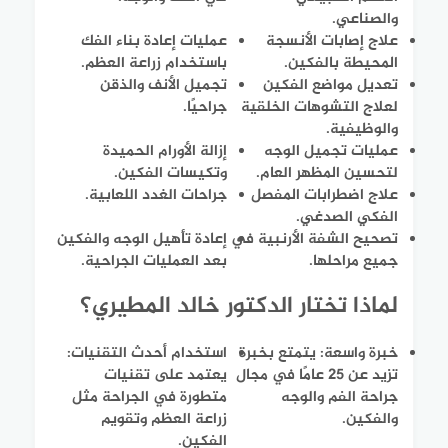
والصناعي.
علاج إصابات الأنسجة
عمليات إعادة بناء الفك
المحيطة بالفكين.
باستخدام زراعة العظم.
تعديل مواضع الفكين
تجميل الأنف والذقن
لعلاج التشوهات الخلقية
جراحيًا.
والوظيفية.
عمليات تجميل الوجه
إزالة الأورام الحميدة
لتحسين المظهر العام.
وتكيسات الفكين.
علاج اضطرابات المفصل
جراحات الغدد اللعابية.
الفكي الصدغي.
تصحيح الشفة الأرنبية في
إعادة تأهيل الوجه والفكين
جميع مراحلها.
بعد العمليات الجراحية.
لماذا تختار الدكتور خالد المطيري؟
خبرة واسعة
: يتمتع بخبرة
استخدام أحدث التقنيات
:
تزيد عن 25 عامًا في مجال
يعتمد على تقنيات
جراحة الفم والوجه
متطورة في الجراحة مثل
والفكين.
زراعة العظم وتقويم
الفكين.