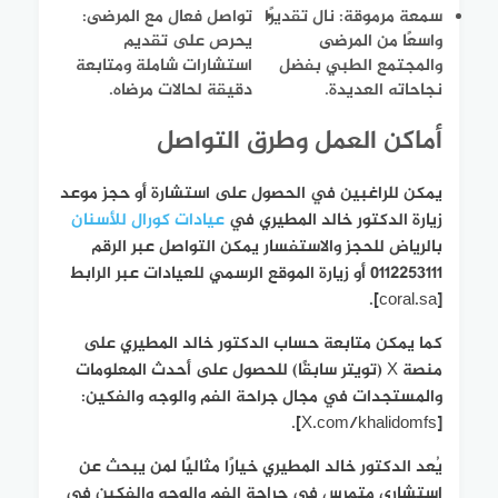
سمعة مرموقة
: نال تقديرًا
تواصل فعال مع المرضى
:
واسعًا من المرضى
يحرص على تقديم
والمجتمع الطبي بفضل
استشارات شاملة ومتابعة
نجاحاته العديدة.
دقيقة لحالات مرضاه.
أماكن العمل وطرق التواصل
يمكن للراغبين في الحصول على استشارة أو حجز موعد
زيارة الدكتور خالد المطيري في
عيادات كورال للأسنان
بالرياض للحجز والاستفسار يمكن التواصل عبر الرقم
0112253111 أو زيارة الموقع الرسمي للعيادات عبر الرابط
[coral.sa].
كما يمكن متابعة حساب الدكتور خالد المطيري على
منصة X (تويتر سابقًا) للحصول على أحدث المعلومات
والمستجدات في مجال جراحة الفم والوجه والفكين:
[X.com/khalidomfs].
يُعد الدكتور خالد المطيري خيارًا مثاليًا لمن يبحث عن
استشاري متمرس في جراحة الفم والوجه والفكين في