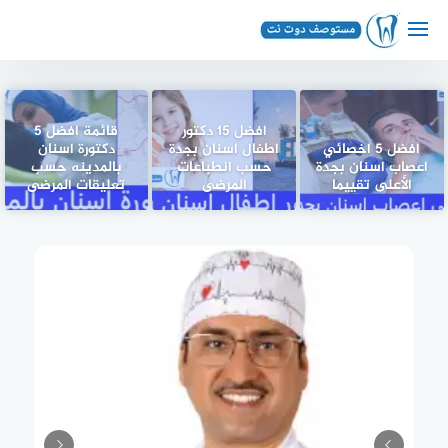
لتجاوز
لى
لمحتوى
افضل 15 دكتور
قائمة افضل 5
افضل 5 اخصائي
اطفال اسنان بجدة
دكتورة اسنان
اعصاب اسنان بجدة
حسب انطباعات
بالمدينه حسب
الأعلى تقييما
المرضى
تعليقات المرضى