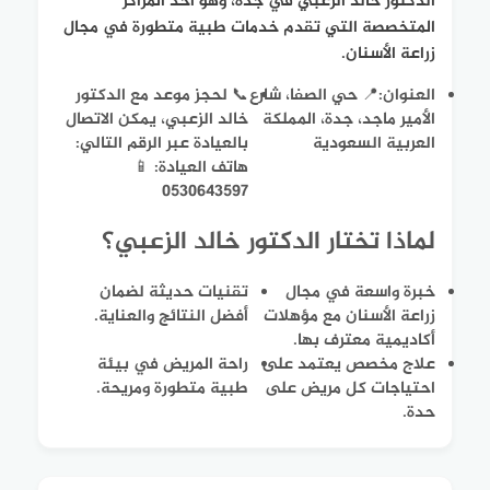
الدكتور خالد الزعبي في جدة، وهو أحد المراكز
المتخصصة التي تقدم خدمات طبية متطورة في مجال
زراعة الأسنان.
العنوان:📍 حي الصفا، شارع
📞 لحجز موعد مع الدكتور
الأمير ماجد، جدة، المملكة
خالد الزعبي، يمكن الاتصال
العربية السعودية
بالعيادة عبر الرقم التالي:
هاتف العيادة: 📱
0530643597
لماذا تختار الدكتور خالد الزعبي؟
خبرة واسعة في مجال
تقنيات حديثة لضمان
زراعة الأسنان مع مؤهلات
أفضل النتائج والعناية.
أكاديمية معترف بها.
علاج مخصص يعتمد على
راحة المريض في بيئة
احتياجات كل مريض على
طبية متطورة ومريحة.
حدة.