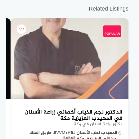
Related Listings
POPULAR
الدكتور نجم الذياب أخصائي زراعة الأسنان
ال
في المهيدب العزيزية مكة
عي
دكتور زراعة أسنان في مكة
دكت
المهيدب لطب الأسنان 9VVM+R5J، طريق الملك
عبدالله، العزيزية، مكة 24242