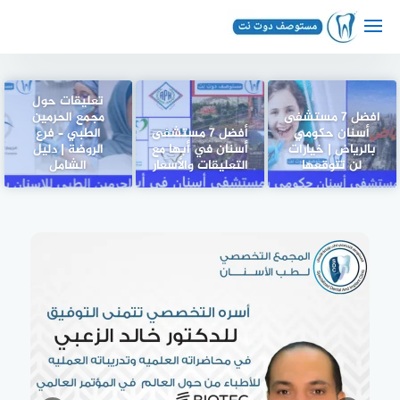
لتجاوز
لى
لمحتوى
تعليقات حول
افضل 7 مستشفى
مجمع الحرمين
أسنان حكومي
أفضل 7 مستشفى
الطبي – فرع
بالرياض | خيارات
أسنان في أبها مع
الروضة | دليل
لن تتوقعها
التعليقات والأسعار
الشامل