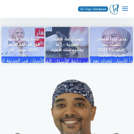
لتجاوز
لى
لمحتوى
متى تبدأ الأسنان
عيوب زراعة الأسنان
أسعار زراعة الأسنان
تتحرك بعد
الفورية – ” ما
في المدينة المنورة
التقويم؟ 2025
يخفيه عنك الأطباء
2025 عروض اقل
الاجابة الشاملة
“
50%