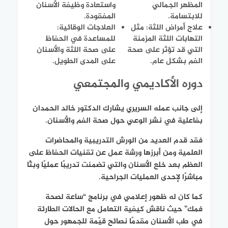
المظهر الجمالي
واستعادة وظيفة الأسنان
للابتسامة.
المفقودة.
علاج أمراض اللثة
: مثل
العلاجات الوقائية
:
التهابات اللثة المزمنة
للمساعدة في الحفاظ
التي قد تؤثر على صحة
على صحة اللثة والأسنان
الفم بشكل عام.
على المدى الطويل.
دوره الأكاديمي والمجتمعي
إلى جانب عمله السريري يشارك الدكتور خالد الحمدان
بفاعلية في نشر الوعي حول صحة الفم والأسنان.
فقد قدم العديد من الورش التدريبية والمحاضرات
العلمية ومن أبرزها ورشة عمل عن تقنيات الحفاظ على
العظم بعد خلع الأسنان والتي تضمنت تدريبًا عمليًا وبثًا
مباشرًا لإحدى العمليات الجراحية.
كما كان له ظهور إعلامي في برنامج “
ساعة لصحة
فمك
” حيث ناقش كيفية التعامل مع الحالات الطارئة
في طب الأسنان مقدمًا نصائح قيّمة للجمهور حول