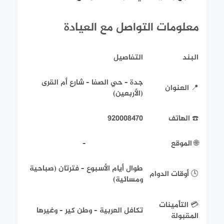
معلومات التواصل مع العيادة
البند
التفاصيل
جدة – حي الصفا – شارع أم القرى
📍 العنوان
(الأربعين)
☎️ الهاتف
920008470
🌐 الموقع
–
طوال أيام الأسبوع – فترتان (صباحية
🕓 أوقات الدوام
ومسائية)
💳 التأمينات
تكافل العربية – وطن كير – وغيرها
المقبولة