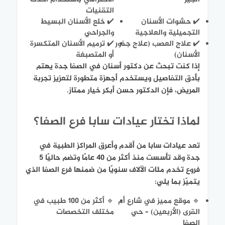
التقنيات
✔️ حشوات الأسنان
✔️ خلع الأسنان البسيط
التجميلية والعلاجية
والجراحي
✔️ علاج العصب (علاج جذور
✔️ ترميم الأسنان المتكسرة
الأسنان)
أو المتصبغة
إذا كنت تبحث عن دكتور أسنان في الصفا جدة يهتم
بأدق التفاصيل ويستخدم أجهزة متطورة لتعزيز تجربة
المريض، فإن الدكتور حسن أبكر خيار ممتاز.
لماذا تختار عيادات سابا فرع الصفا؟
تعد عيادات سابا من أقدم وأعرق المراكز الطبية في
جدة وقد تأسست منذ أكثر من 40 عامًا وتضم حاليًا 5
فروع تخدم مئات الآلاف سنويًا من ضمنها فرع الصفا الذي
يتميّز بما يلي:
🔹 موقع مميز في شارع أم
🔹 أكثر من 100 طبيب في
القرى (الأربعين) – حي
مختلف التخصصات
الصفا