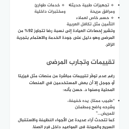
🔹 تجهيزات طبية حديثة
🔹 خدمات طوارئ
ومرافق مريحة
ومختبرات داخلية
🔹 حسم خاص لعملاء
التأمين مثل تكافل العربية
وتشير إحصاءات العيادة إلى نسبة رضا تتجاوز 92% من
المرضى وهو دليل على جودة الخدمة والاهتمام بتجربة
الزائر.
تقييمات وتجارب المرضى
رغم عدم توفّر تقييمات مباشرة من منصات مثل فيزيتا
أو جوجل إلا أن بعض المستخدمين في المنصات
المحلية وصفوا د. حسن بأنه:
“طبيب ممتاز، يده خفيفة،
وشرحه واضح ومطمئن
للمريض…”
كما تتحدث آراء عديدة عن الأجواء النظيفة والاستقبال
السريع والمرونة في المواعيد داخل فرع الصفا.