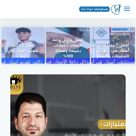
لتجاوز
لى
لمحتوى
افضل بدائل زراعة
أفضل 7 مستشفى
الأسنان | خيارات
افضل 5 دكتور
أسنان في أبها مع
رخيصة وفعالة
تقويم اسنان في
التعليقات والأسعار
100%
ابها