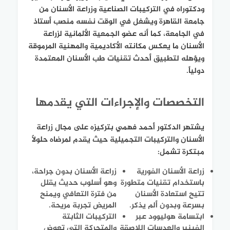
ودكتوراه في التركيبات الصناعية وزراعة الأسنان من
جامعة القاهرة ويشغل في الوقت نفسه منصب أستاذ
في الجامعة، كما أنه عضو الجمعية الألمانية لزراعة
الأسنان ما يعكس مكانته الأكاديمية والمهنية المرموقة
ويؤهله لتطبيق أحدث تقنيات طب الأسنان المعتمدة
دولياً.
التخصصات والإجراءات التي يقدمها
يشتهر الدكتور أحمد فهمي بتركيزه على مجال زراعة
الأسنان والتركيبات التجميلية حيث يقدم لمرضاه حلولاً
مبتكرة تشمل:
زراعة الأسنان الفورية
زراعة الأسنان بدون جراحة،
باستخدام تقنيات متطورة
وهو أسلوب حديث يقلل
تتيح استعادة الأسنان
من فترة التعافي ويمنح
بسرعة وبدون ألم يذكر.
المريض تجربة مريحة.
ابتسامة هوليوود عبر
التركيبات الثابتة
الفينير والعدسات اللاصقة
والمتحركة التي تعوض