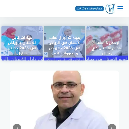
لتجاوز
لى
لمحتوى
عيادات أورال لطب
عيادات نايل
أرخص 6 اسعار
الاسنان في الرياض
للاسنان بالرياض
تقويم الاسنان في
في 2025 – عروض
في 2025 – دليل
محايل
وخصومات رائعة
شامل