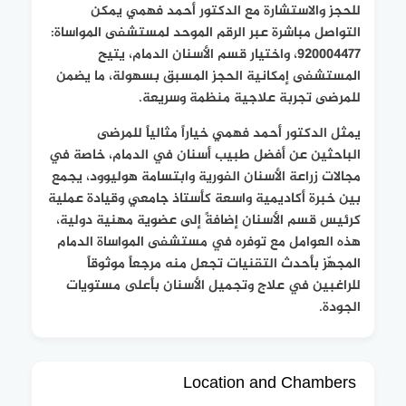
للحجز والاستشارة مع الدكتور أحمد فهمي يمكن
التواصل مباشرة عبر الرقم الموحد لمستشفى المواساة:
920004477، واختيار قسم الأسنان الدمام، يتيح
المستشفى إمكانية الحجز المسبق بسهولة، ما يضمن
للمرضى تجربة علاجية منظمة وسريعة.
يمثل الدكتور أحمد فهمي خياراً مثالياً للمرضى
الباحثين عن أفضل طبيب أسنان في الدمام، خاصة في
مجالات زراعة الأسنان الفورية وابتسامة هوليوود، يجمع
بين خبرة أكاديمية واسعة كأستاذ جامعي وقيادة عملية
كرئيس قسم الأسنان إضافةً إلى عضوية مهنية دولية،
هذه العوامل مع توفره في مستشفى المواساة الدمام
المجهّز بأحدث التقنيات تجعل منه مرجعاً موثوقاً
للراغبين في علاج وتجميل الأسنان بأعلى مستويات
الجودة.
Location and Chambers