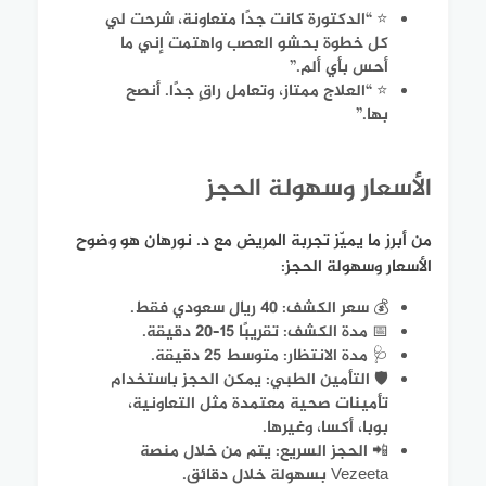
⭐️ “الدكتورة كانت جدًا متعاونة، شرحت لي
كل خطوة بحشو العصب واهتمت إني ما
أحس بأي ألم.”
⭐️ “العلاج ممتاز، وتعامل راقٍ جدًا. أنصح
بها.”
الأسعار وسهولة الحجز
من أبرز ما يميّز تجربة المريض مع د. نورهان هو وضوح
الأسعار وسهولة الحجز:
💰 سعر الكشف: 40 ريال سعودي فقط.
📅 مدة الكشف: تقريبًا 15–20 دقيقة.
🩺 مدة الانتظار: متوسط 25 دقيقة.
🛡️ التأمين الطبي: يمكن الحجز باستخدام
تأمينات صحية معتمدة مثل التعاونية،
بوبا، أكسا، وغيرها.
📲 الحجز السريع: يتم من خلال منصة
Vezeeta بسهولة خلال دقائق.