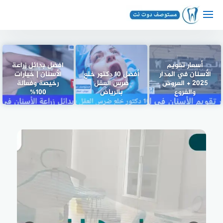
لتجاوز
لى
لمحتوى
أسعار تقويم
افضل بدائل زراعة
الأسنان في المدار
أفضل 10 دكتور خلع
الأسنان | خيارات
2025 + العروض
ضرس العقل
رخيصة وفعالة
والفروع
بالرياض
100%