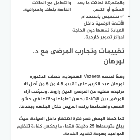
والمتحركة لحالات ما بعد
والتعامل مع الحالات
الحشو أو الكسر.
الخاصة بلطف واحترافية.
✅ تشخيص باستخدام
الأشعة الرقمية داخل
العيادة نفسها دون الحاجة
لمراكز تصوير خارجية.
تقييمات وتجارب المرضى مع د.
نورهان
وفقًا لمنصة Vezeeta السعودية، حصلت الدكتورة
نورهان عبد الكريم على تقييم 4.5 من 5 من أصل 41
مراجعة فعلية من المرضى الذين زاروها. وتنوّعت آراء
المرضى بين الإشادة بحسن تعاملها ودقتها في حشو
العصب واهتمامها براحة المريض خلال الجلسة وبعدها.
كما لاحظ البعض قصر فترة الانتظار داخل العيادة، حيث
يبلغ متوسطها 25 دقيقة فقط، ما يعكس كفاءة تنظيم
المواعيد وسرعة تقديم الخدمة.