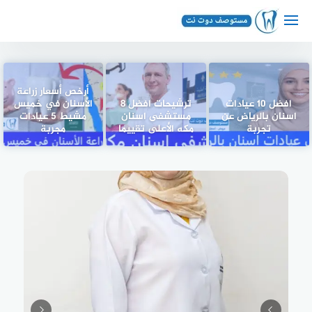
لتجاوز
لى
لمحتوى
أرخص أسعار زراعة
افضل 10 عيادات
ترشيحات افضل 8
الأسنان في خميس
اسنان بالرياض عن
مستشفى اسنان
مشيط 5 عيادات
تجربة
مكه الأعلى تقييما
مجربة