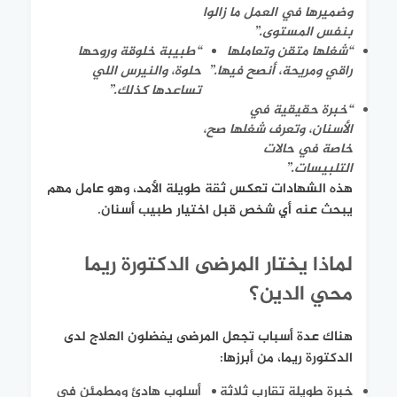
وضميرها في العمل ما زالوا
بنفس المستوى.”
“شغلها متقن وتعاملها
“طبيبة خلوقة وروحها
راقي ومريحة، أنصح فيها.”
حلوة، والنيرس اللي
تساعدها كذلك.”
“خبرة حقيقية في
الأسنان، وتعرف شغلها صح،
خاصة في حالات
التلبيسات.”
هذه الشهادات تعكس ثقة طويلة الأمد، وهو عامل مهم
يبحث عنه أي شخص قبل اختيار طبيب أسنان.
لماذا يختار المرضى الدكتورة ريما
محي الدين؟
هناك عدة أسباب تجعل المرضى يفضلون العلاج لدى
الدكتورة ريما، من أبرزها:
خبرة طويلة تقارب ثلاثة
أسلوب هادئ ومطمئن في