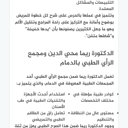
التلبيسات والمشاكل
المعقدة
وتتميز في عملها بالحرص على شرح كل خطوة للمريض
بوضوح وأمانة مع التركيز على راحة المراجع وتقليل الألم
وهو ما جعل الكثيرين يصفونها بأن “يدها خفيفة”
و”شغلها متقن”.
الدكتورة ريما محي الدين ومجمع
الرأي الطبي بالدمام
تعمل الدكتورة ريما ضمن مجمع الرأي الطبي، أحد
المجمعات الطبية المعروفة في الدمام، والذي يتميز بـ:
كوادر طبية مؤهلة في
استخدام أحدث الأجهزة
مختلف التخصصات
والتقنيات الطبية في طب
الأسنان
مستوى عالٍ من النظافة
تعامل راقٍ من الطاقم
والتنظيم
الطبي والتمريضي
وجود الدكتورة ريما ضمن هذا الصرح الطبي يعزز من ثقة