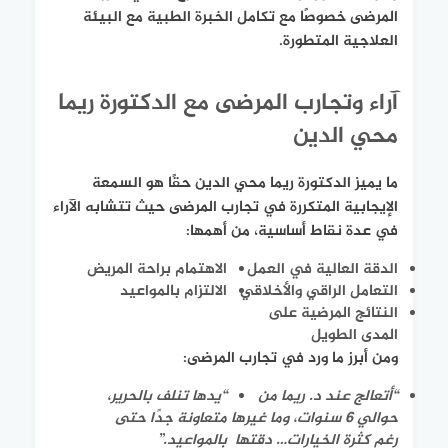
المرضى خصوصًا مع تكامل الخبرة الطبية مع البيئة
العلاجية المتطورة.
آراء وتجارب المرضى مع الدكتورة ريما
محي الدين
ما يميز الدكتورة ريما محي الدين حقًا هو السمعة
الإيجابية المتكررة في تجارب المرضى حيث تتشابه الآراء
في عدة نقاط أساسية، من أهمها:
الدقة العالية في العمل
الاهتمام براحة المريض
التعامل الراقي والأخلاقي
الالتزام بالمواعيد
النتائج المرضية على
المدى الطويل
ومن أبرز ما ورد في تجارب المرضى:
“أتعالج عند د. ريما من
“يدها تنلف بالحرير،
حوالي 6 سنوات، وما غيرها
متعاونة جدًا حتى
رغم كثرة الخيارات… دقتها
بالمواعيد.”