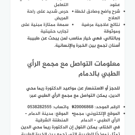
عقود
التعامل
شرح واضح وصادق لخطة
حرص شديد على راحة
العلاج
المريض
نتائج علاجية مرضية
سمعة ممتازة مبنية على
وموثوقة
تجارب حقيقية
وبالتالي، فهي خيار مناسب لمن يبحث عن طبيبة
أسنان تجمع بين الخبرة والإنسانية.
معلومات التواصل مع مجمع الرأي
الطبي بالدمام
للحجز أو الاستفسار عن مواعيد الدكتورة ريما محي
الدين، يمكن التواصل مع مجمع الرأي الطبي عبر:
الرقم الموحد: 920006868
واتساب: 0538282555
الموقع الإلكتروني: مجمع
الموقع: مدينة الدمام –
الرأي الطبي – الدمام
المنطقة الشرقية
في الختام، يمكن القول إن الدكتورة ريما محي الدين
تمثل نموذجًا للطبيبة التي تجمع بين الخبرة الطبية