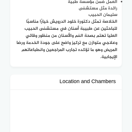
العمل ضمن مؤسسة طبية
رائدة مثل مستشفى
سليمان الحبيب
الخلاصة تمثل دكتورة خلود الدرويش خيارًا مناسبًا
للباحثين عن طبيبة أسنان في مستشفى الحبيب
العليا تهتم بصحة الفم والأسنان من منظور وقائي
وعلاجي متوازن مع تركيز واضح على جودة الخدمة ورضا
المريض وهو ما تؤكده تجارب المراجعين وانطباعاتهم
الإيجابية.
Location and Chambers