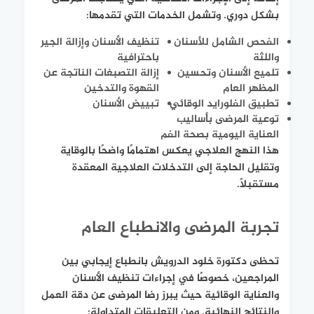
بشكل دوري. وتشمل الخدمات التي تقدمها:
الفحص الشامل للأسنان
تنظيف الأسنان وإزالة الجير
واللثة
باحترافية
تلميع الأسنان وتحسين
إزالة التصبغات الناتجة عن
المظهر العام
القهوة والتدخين
تطبيق الفلورايد الوقائي
تبييض الأسنان
توعية المرضى بأساليب
العناية اليومية بصحة الفم
هذا النهج العلاجي يعكس اهتمامًا واضحًا بالوقاية
وتقليل الحاجة إلى التدخلات العلاجية المعقدة
مستقبلًا.
تجربة المرضى والانطباع العام
تحظى دكتورة خلود الدرويش بانطباع إيجابي بين
المراجعين، خصوصًا في إجراءات تنظيف الأسنان
والعناية الوقائية حيث يبرز رضا المرضى عن دقة العمل
والنتائج النهائية. ومن التعليقات المتداولة: