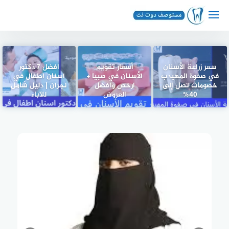
لتجاوز
لى
لمحتوى
سعر زراعة الأسنان
أسعار تقويم
افضل 7 دكتور
في صفوة المهيدب
الأسنان في صبيا +
اسنان اطفال في
خصومات تصل إلى
ارخص وافضل
نجران | دليل شامل
40%
العروض
للآباء